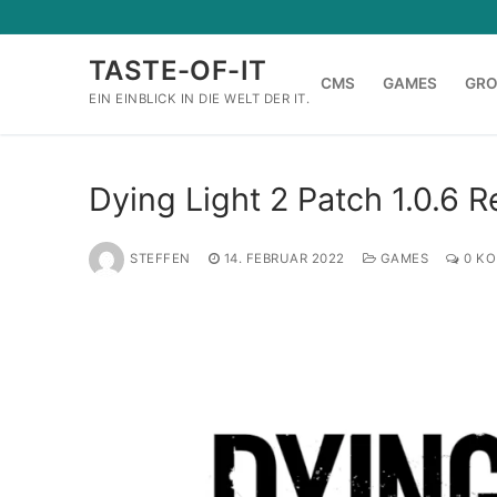
Zum
Inhalt
TASTE-OF-IT
springen
CMS
GAMES
GR
EIN EINBLICK IN DIE WELT DER IT.
Dying Light 2 Patch 1.0.6 R
STEFFEN
14. FEBRUAR 2022
GAMES
0 KO