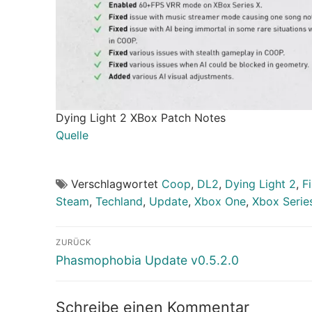
Dying Light 2 XBox Patch Notes
Quelle
Verschlagwortet
Coop
,
DL2
,
Dying Light 2
,
F
Steam
,
Techland
,
Update
,
Xbox One
,
Xbox Serie
Beitragsnavigation
ZURÜCK
Vorheriger
Phasmophobia Update v0.5.2.0
Beitrag:
Schreibe einen Kommentar