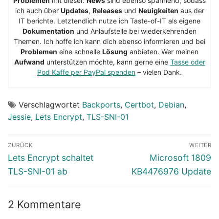
Problemen
mit dieser.
News
sind ebenso spannend, sodass
ich auch über
Updates
,
Releases
und
Neuigkeiten
aus der
IT berichte. Letztendlich nutze ich Taste-of-IT als eigene
Dokumentation
und Anlaufstelle bei wiederkehrenden
Themen. Ich hoffe ich kann dich ebenso informieren und bei
Problemen
eine schnelle
Lösung
anbieten. Wer meinen
Aufwand
unterstützen möchte, kann gerne eine
Tasse oder
Pod Kaffe per PayPal spenden
– vielen Dank.
Verschlagwortet
Backports
,
Certbot
,
Debian
,
Jessie
,
Lets Encrypt
,
TLS-SNI-01
Beitragsnavigation
ZURÜCK
WEITER
Vorheriger
Nächster
Lets Encrypt schaltet
Microsoft 1809
Beitrag:
Beitrag:
TLS-SNI-01 ab
KB4476976 Update
2 Kommentare