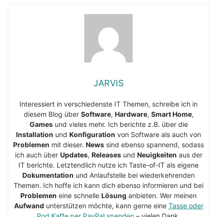
JARVIS
Interessiert in verschiedenste IT Themen, schreibe ich in
diesem Blog über
Software
,
Hardware
,
Smart Home
,
Games
und vieles mehr. Ich berichte z.B. über die
Installation
und
Konfiguration
von Software als auch von
Problemen
mit dieser.
News
sind ebenso spannend, sodass
ich auch über
Updates
,
Releases
und
Neuigkeiten
aus der
IT berichte. Letztendlich nutze ich Taste-of-IT als eigene
Dokumentation
und Anlaufstelle bei wiederkehrenden
Themen. Ich hoffe ich kann dich ebenso informieren und bei
Problemen
eine schnelle
Lösung
anbieten. Wer meinen
Aufwand
unterstützen möchte, kann gerne eine
Tasse oder
Pod Kaffe per PayPal spenden
– vielen Dank.