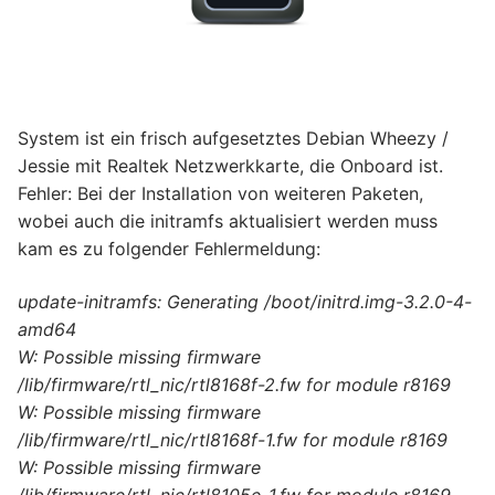
System ist ein frisch aufgesetztes Debian Wheezy /
Jessie mit Realtek Netzwerkkarte, die Onboard ist.
Fehler: Bei der Installation von weiteren Paketen,
wobei auch die initramfs aktualisiert werden muss
kam es zu folgender Fehlermeldung:
update-initramfs: Generating /boot/initrd.img-3.2.0-4-
amd64
W: Possible missing firmware
/lib/firmware/rtl_nic/rtl8168f-2.fw for module r8169
W: Possible missing firmware
/lib/firmware/rtl_nic/rtl8168f-1.fw for module r8169
W: Possible missing firmware
/lib/firmware/rtl_nic/rtl8105e-1.fw for module r8169