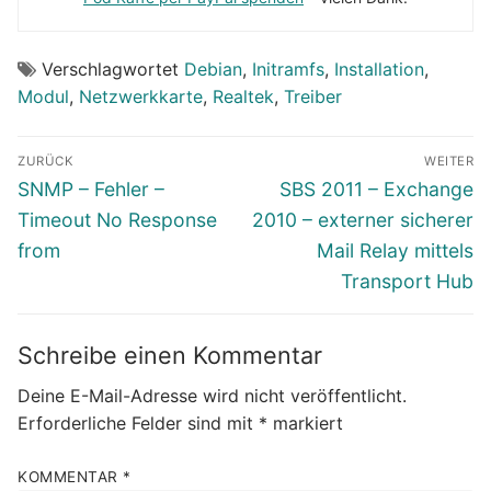
Verschlagwortet
Debian
,
Initramfs
,
Installation
,
Modul
,
Netzwerkkarte
,
Realtek
,
Treiber
Beitragsnavigation
ZURÜCK
WEITER
Vorheriger
Nächster
SNMP – Fehler –
SBS 2011 – Exchange
Beitrag:
Beitrag:
Timeout No Response
2010 – externer sicherer
from
Mail Relay mittels
Transport Hub
Schreibe einen Kommentar
Deine E-Mail-Adresse wird nicht veröffentlicht.
Erforderliche Felder sind mit
*
markiert
KOMMENTAR
*