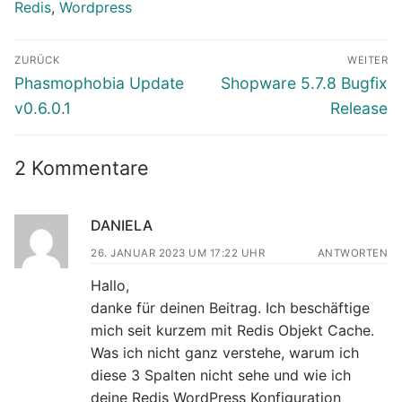
Redis
,
Wordpress
Beitragsnavigation
ZURÜCK
WEITER
Vorheriger
Nächster
Phasmophobia Update
Shopware 5.7.8 Bugfix
Beitrag:
Beitrag:
v0.6.0.1
Release
2 Kommentare
DANIELA
26. JANUAR 2023 UM 17:22 UHR
ANTWORTEN
Hallo,
danke für deinen Beitrag. Ich beschäftige
mich seit kurzem mit Redis Objekt Cache.
Was ich nicht ganz verstehe, warum ich
diese 3 Spalten nicht sehe und wie ich
deine Redis WordPress Konfiguration