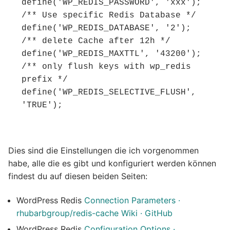
define('WP_REDIS_PASSWORD', 'xxx');

/** Use specific Redis Database */

define('WP_REDIS_DATABASE', '2');

/** delete Cache after 12h */

define('WP_REDIS_MAXTTL', '43200');

/** only flush keys with wp_redis 
prefix */

define('WP_REDIS_SELECTIVE_FLUSH', 
'TRUE');
Dies sind die Einstellungen die ich vorgenommen
habe, alle die es gibt und konfiguriert werden können
findest du auf diesen beiden Seiten:
WordPress Redis
Connection Parameters ·
rhubarbgroup/redis-cache Wiki · GitHub
WordPress Redis
Configuration Options ·