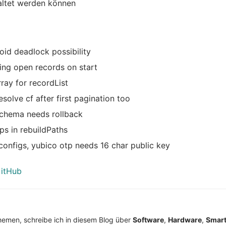
altet werden können
id deadlock possibility
ing open records on start
ray for recordList
esolve cf after first pagination too
chema needs rollback
ps in rebuildPaths
configs, yubico otp needs 16 char public key
GitHub
Themen, schreibe ich in diesem Blog über
Software
,
Hardware
,
Smar