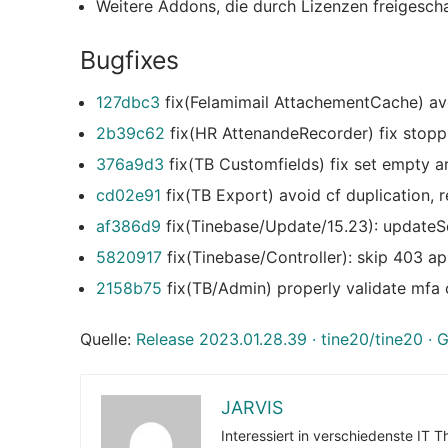
Weitere Addons, die durch Lizenzen freigesch
Bugfixes
127dbc3
fix(Felamimail AttachementCache) avo
2b39c62
fix(HR AttenandeRecorder) fix stopp
376a9d3
fix(TB Customfields) fix set empty ar
cd02e91
fix(TB Export) avoid cf duplication, r
af386d9
fix(Tinebase/Update/15.23): updateS
5820917
fix(Tinebase/Controller): skip 403 ap
2158b75
fix(TB/Admin) properly validate mfa 
Quelle:
Release 2023.01.28.39 · tine20/tine20 · 
JARVIS
Interessiert in verschiedenste IT 