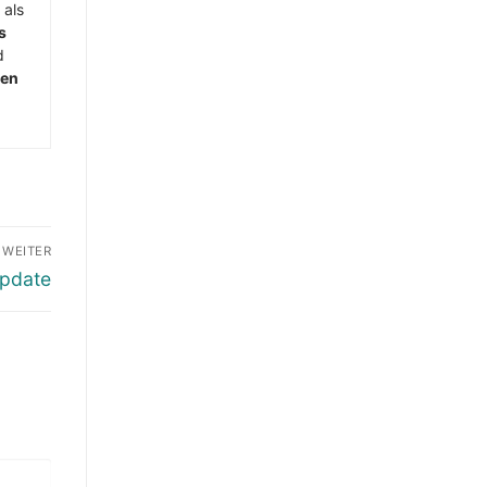
 als
s
d
men
WEITER
Update