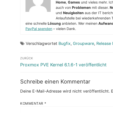
Home
,
Games
und vieles mehr. Ic
auch von
Problemen
mit dieser.
N
und
Neuigkeiten
aus der IT berich
Anlaufstelle bei wiederkehrenden 
eine schnelle
Lösung
anbieten. Wer meinen
Aufwan
PayPal spenden
– vielen Dank.
Verschlagwortet
Bugfix
,
Groupware
,
Release
Beitragsnavigation
ZURÜCK
Vorheriger
Proxmox PVE Kernel 6.1.6-1 veröffentlicht
Beitrag:
Schreibe einen Kommentar
Deine E-Mail-Adresse wird nicht veröffentlicht.
E
KOMMENTAR
*