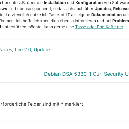
h berichte z.B. über die
Installation
und
Konfiguration
von Software
ews
sind ebenso spannend, sodass ich auch über
Updates
,
Release
te. Letztendlich nutze ich Taste-of-IT als eigene
Dokumentation
un
Themen. Ich hoffe ich kann dich ebenso informieren und bei
Proble
d
unterstützen möchte, kann gerne eine
Tasse oder Pod Kaffe per
 Notes
,
tine 2.0
,
Update
Nächster
Debian DSA 5330-1 Curl Security 
Beitrag:
rforderliche Felder sind mit
*
markiert