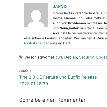
JARVIS
Interessiert in verschiedenste IT 
Home
,
Games
und vieles mehr. Ic
auch von
Problemen
mit dieser.
N
und
Neuigkeiten
aus der IT berich
Anlaufstelle bei wiederkehrenden 
eine schnelle
Lösung
anbieten. Wer meinen
Aufwan
PayPal spenden
– vielen Dank.
Verschlagwortet
curl
,
Debian
,
Security
,
Updat
Beitragsnavigation
ZURÜCK
Vorheriger
Tine 2.0 CE Feature und Bugfix Release
Beitrag:
2023.01.28.39
Schreibe einen Kommentar