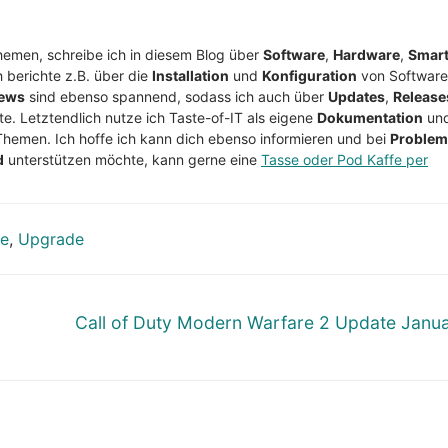
Themen, schreibe ich in diesem Blog über
Software
,
Hardware
,
Smar
h berichte z.B. über die
Installation
und
Konfiguration
von Software
ews
sind ebenso spannend, sodass ich auch über
Updates
,
Release
te. Letztendlich nutze ich Taste-of-IT als eigene
Dokumentation
un
Themen. Ich hoffe ich kann dich ebenso informieren und bei
Proble
d
unterstützen möchte, kann gerne eine
Tasse oder Pod Kaffe per
e
,
Upgrade
Nächster
Call of Duty Modern Warfare 2 Update Janu
Beitrag: