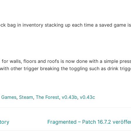
ck bag in inventory stacking up each time a saved game is
for walls, floors and roofs is now done with a simple press
 with other trigger breaking the toggling such as drink trigg
t Games
,
Steam
,
The Forest
,
v0.43b
,
v0.43c
Nächster
tory
Fragmented – Patch 16.7.2 veröffen
Beitrag: