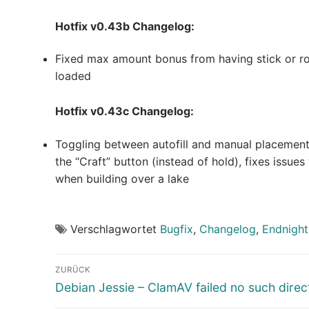
Hotfix v0.43b Changelog:
Fixed max amount bonus from having stick or ro
loaded
Hotfix v0.43c Changelog:
Toggling between autofill and manual placement 
the “Craft” button (instead of hold), fixes issues
when building over a lake
Verschlagwortet
Bugfix
,
Changelog
,
Endnigh
Beitragsnavigation
ZURÜCK
Vorheriger
Debian Jessie – ClamAV failed no such direc
Beitrag: