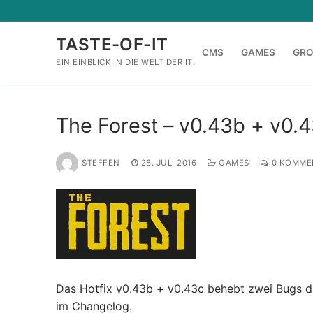
Zum
Inhalt
TASTE-OF-IT
springen
CMS
GAMES
GR
EIN EINBLICK IN DIE WELT DER IT.
The Forest – v0.43b + v0.43
STEFFEN
28. JULI 2016
GAMES
0 KOMME
Das Hotfix v0.43b + v0.43c behebt zwei Bugs die
im Changelog.