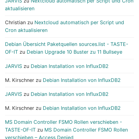
JARVIS
zu
Nextcloud automatisch per Script und Cron
aktualisieren
Christian
zu
Nextcloud automatisch per Script und
Cron aktualisieren
Debian Übersicht Paketquellen sources.list - TASTE-
OF-IT
zu
Debian Upgrade 10 Buster zu 11 Bullseye
JARVIS
zu
Debian Installation von InfluxDB2
M. Kirschner
zu
Debian Installation von InfluxDB2
JARVIS
zu
Debian Installation von InfluxDB2
M. Kirschner
zu
Debian Installation von InfluxDB2
MS Domain Controller FSMO Rollen verschieben -
TASTE-OF-IT
zu
MS Domain Controller FSMO Rollen
verschieben – Access Denied