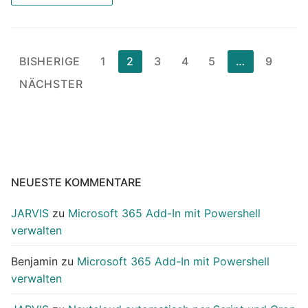
Seitennummerierung
BISHERIGE
1
2
3
4
5
…
9
der
NÄCHSTER
Beiträge
NEUESTE KOMMENTARE
JARVIS
zu
Microsoft 365 Add-In mit Powershell
verwalten
Benjamin
zu
Microsoft 365 Add-In mit Powershell
verwalten