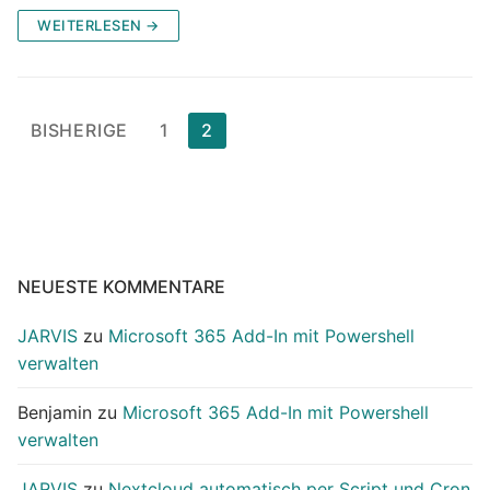
WEITERLESEN →
Seitennummerierung
BISHERIGE
1
2
der
Beiträge
NEUESTE KOMMENTARE
JARVIS
zu
Microsoft 365 Add-In mit Powershell
verwalten
Benjamin
zu
Microsoft 365 Add-In mit Powershell
verwalten
JARVIS
zu
Nextcloud automatisch per Script und Cron