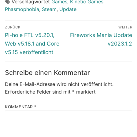
Verschlagwortet
Games
,
Kinetic Games
,
Phasmophobia
,
Steam
,
Update
Beitragsnavigation
ZURÜCK
WEITER
Vorheriger
Nächster
Pi-hole FTL v5.20.1,
Fireworks Mania Update
Beitrag:
Beitrag:
Web v5.18.1 and Core
v2023.1.2
v5.15 veröffentlicht
Schreibe einen Kommentar
Deine E-Mail-Adresse wird nicht veröffentlicht.
Erforderliche Felder sind mit
*
markiert
KOMMENTAR
*