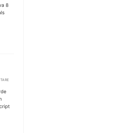
va 8
ls
TARE
rde
m
cript