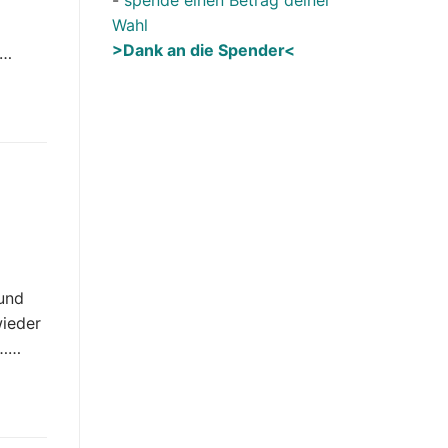
Wahl
>Dank an die Spender<
……
 und
wieder
d……