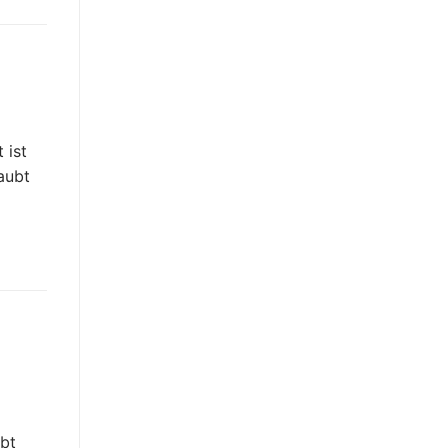
 ist
aubt
y
ebt