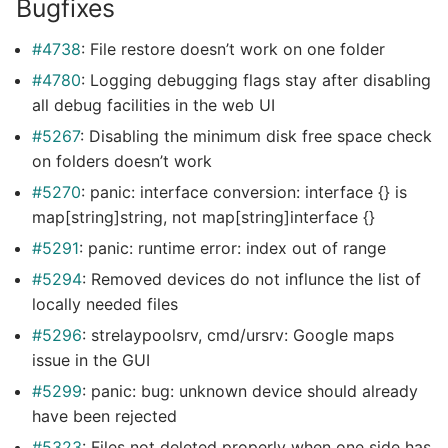
Bugfixes
#4738
: File restore doesn’t work on one folder
#4780
: Logging debugging flags stay after disabling
all debug facilities in the web UI
#5267
: Disabling the minimum disk free space check
on folders doesn’t work
#5270
: panic: interface conversion: interface {} is
map[string]string, not map[string]interface {}
#5291
: panic: runtime error: index out of range
#5294
: Removed devices do not influnce the list of
locally needed files
#5296
: strelaypoolsrv, cmd/ursrv: Google maps
issue in the GUI
#5299
: panic: bug: unknown device should already
have been rejected
#5323
: Files not deleted properly when one side has