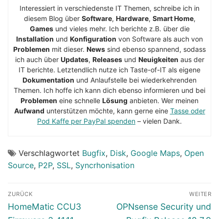
Interessiert in verschiedenste IT Themen, schreibe ich in
diesem Blog über
Software
,
Hardware
,
Smart Home
,
Games
und vieles mehr. Ich berichte z.B. über die
Installation
und
Konfiguration
von Software als auch von
Problemen
mit dieser.
News
sind ebenso spannend, sodass
ich auch über
Updates
,
Releases
und
Neuigkeiten
aus der
IT berichte. Letztendlich nutze ich Taste-of-IT als eigene
Dokumentation
und Anlaufstelle bei wiederkehrenden
Themen. Ich hoffe ich kann dich ebenso informieren und bei
Problemen
eine schnelle
Lösung
anbieten. Wer meinen
Aufwand
unterstützen möchte, kann gerne eine
Tasse oder
Pod Kaffe per PayPal spenden
– vielen Dank.
Verschlagwortet
Bugfix
,
Disk
,
Google Maps
,
Open
Source
,
P2P
,
SSL
,
Syncrhonisation
Beitragsnavigation
ZURÜCK
WEITER
Vorheriger
Nächster
HomeMatic CCU3
OPNsense Security und
Beitrag:
Beitrag: