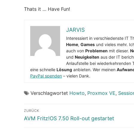
Thats it … Have Fun!
JARVIS
Interessiert in verschiedenste IT 
Home
,
Games
und vieles mehr. Ic
auch von
Problemen
mit dieser.
N
und
Neuigkeiten
aus der IT berich
Anlaufstelle bei wiederkehrenden 
eine schnelle
Lösung
anbieten. Wer meinen
Aufwan
PayPal spenden
– vielen Dank.
Verschlagwortet
Howto
,
Proxmox VE
,
Sessio
Beitragsnavigation
ZURÜCK
Vorheriger
AVM Fritz!OS 7.50 Roll-out gestartet
Beitrag: