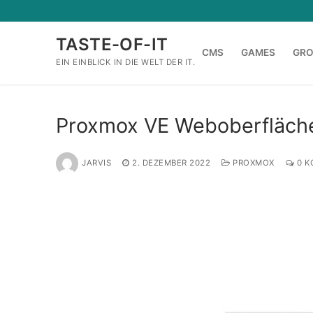
Zum
Inhalt
TASTE-OF-IT
springen
CMS
GAMES
GR
EIN EINBLICK IN DIE WELT DER IT.
Proxmox VE Weboberfläche
JARVIS
2. DEZEMBER 2022
PROXMOX
0 K