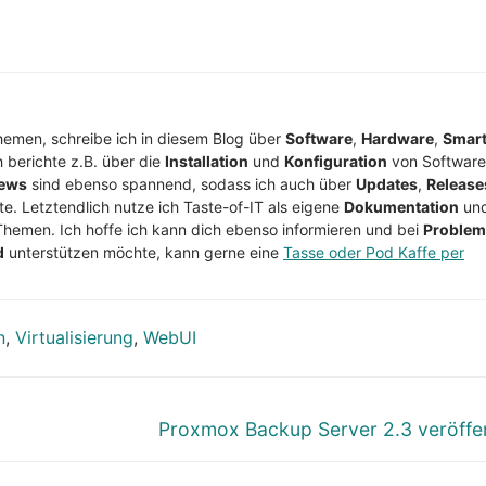
Themen, schreibe ich in diesem Blog über
Software
,
Hardware
,
Smar
h berichte z.B. über die
Installation
und
Konfiguration
von Software
ews
sind ebenso spannend, sodass ich auch über
Updates
,
Release
te. Letztendlich nutze ich Taste-of-IT als eigene
Dokumentation
un
Themen. Ich hoffe ich kann dich ebenso informieren und bei
Proble
d
unterstützen möchte, kann gerne eine
Tasse oder Pod Kaffe per
n
,
Virtualisierung
,
WebUI
Nächster
Proxmox Backup Server 2.3 veröffen
Beitrag: