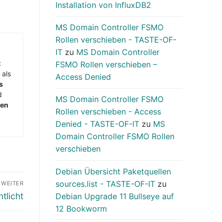
Installation von InfluxDB2
MS Domain Controller FSMO
Rollen verschieben - TASTE-OF-
IT
zu
MS Domain Controller
t
FSMO Rollen verschieben –
 als
Access Denied
s
d
MS Domain Controller FSMO
men
Rollen verschieben - Access
Denied - TASTE-OF-IT
zu
MS
Domain Controller FSMO Rollen
verschieben
Debian Übersicht Paketquellen
sources.list - TASTE-OF-IT
zu
WEITER
tlicht
Debian Upgrade 11 Bullseye auf
12 Bookworm