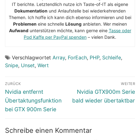
IT berichte. Letztendlich nutze ich Taste-of-IT als eigene
Dokumentation
und Anlaufstelle bei wiederkehrenden
Themen. Ich hoffe ich kann dich ebenso informieren und bei
Problemen
eine schnelle
Lösung
anbieten. Wer meinen
Aufwand
unterstützen möchte, kann gerne eine
Tasse oder
Pod Kaffe per PayPal spenden
– vielen Dank.
Verschlagwortet
Array
,
ForEach
,
PHP
,
Schleife
,
Snipe
,
Unset
,
Wert
Beitragsnavigation
ZURÜCK
WEITER
Vorheriger
Nächster
Nvidia entfernt
Nvidia GTX900m Serie
Beitrag:
Beitrag:
Übertaktungsfunktion
bald wieder übertaktbar
bei GTX 900m Serie
Schreibe einen Kommentar