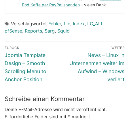
Pod Kaffe per PayPal spenden
– vielen Dank.
Verschlagwortet
Fehler
,
file
,
Index
,
LC_ALL
,
pfSense
,
Reports
,
Sarg
,
Squid
Beitragsnavigation
ZURÜCK
WEITER
Vorheriger
Nächster
Joomla Template
News – Linux in
Beitrag:
Beitrag:
Design – Smooth
Unternehmen weiter im
Scrolling Menu to
Aufwind – Windows
Anchor Position
verliert
Schreibe einen Kommentar
Deine E-Mail-Adresse wird nicht veröffentlicht.
Erforderliche Felder sind mit
*
markiert