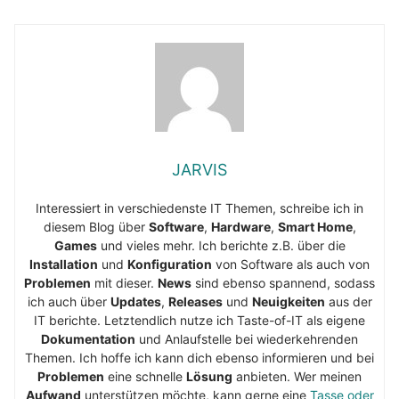
JARVIS
Interessiert in verschiedenste IT Themen, schreibe ich in
diesem Blog über
Software
,
Hardware
,
Smart Home
,
Games
und vieles mehr. Ich berichte z.B. über die
Installation
und
Konfiguration
von Software als auch von
Problemen
mit dieser.
News
sind ebenso spannend, sodass
ich auch über
Updates
,
Releases
und
Neuigkeiten
aus der
IT berichte. Letztendlich nutze ich Taste-of-IT als eigene
Dokumentation
und Anlaufstelle bei wiederkehrenden
Themen. Ich hoffe ich kann dich ebenso informieren und bei
Problemen
eine schnelle
Lösung
anbieten. Wer meinen
Aufwand
unterstützen möchte, kann gerne eine
Tasse oder