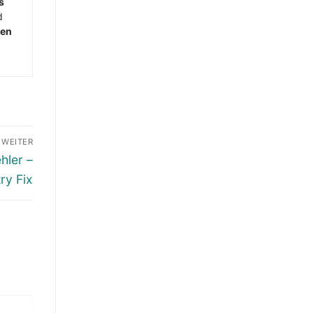
s
d
men
WEITER
hler –
ry Fix