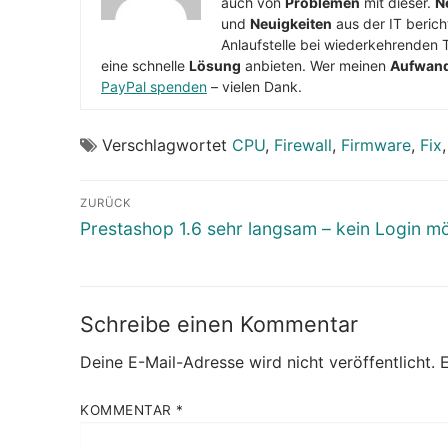
auch von
Problemen
mit dieser.
N
und
Neuigkeiten
aus der IT berich
Anlaufstelle bei wiederkehrenden 
eine schnelle
Lösung
anbieten. Wer meinen
Aufwan
PayPal spenden
– vielen Dank.
Verschlagwortet
CPU
,
Firewall
,
Firmware
,
Fix
Beitragsnavigation
ZURÜCK
Vorheriger
Prestashop 1.6 sehr langsam – kein Login m
Beitrag:
Schreibe einen Kommentar
Deine E-Mail-Adresse wird nicht veröffentlicht.
E
KOMMENTAR
*