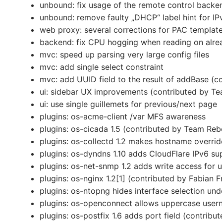
unbound: fix usage of the remote control backen
unbound: remove faulty „DHCP“ label hint for IPv
web proxy: several corrections for PAC templat
backend: fix CPU hogging when reading on alre
mvc: speed up parsing very large config files
mvc: add single select constraint
mvc: add UUID field to the result of addBase (c
ui: sidebar UX improvements (contributed by Te
ui: use single guillemets for previous/next page
plugins: os-acme-client /var MFS awareness
plugins: os-cicada 1.5 (contributed by Team Rebe
plugins: os-collectd 1.2 makes hostname overrid
plugins: os-dyndns 1.10 adds CloudFlare IPv6 su
plugins: os-net-snmp 1.2 adds write access for 
plugins: os-nginx 1.2[1] (contributed by Fabian F
plugins: os-ntopng hides interface selection u
plugins: os-openconnect allows uppercase user
plugins: os-postfix 1.6 adds port field (contrib