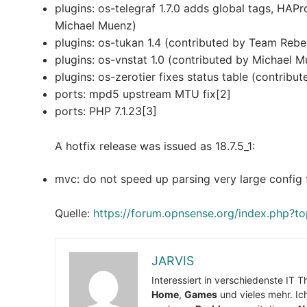
plugins: os-telegraf 1.7.0 adds global tags, HAP
Michael Muenz)
plugins: os-tukan 1.4 (contributed by Team Rebel
plugins: os-vnstat 1.0 (contributed by Michael 
plugins: os-zerotier fixes status table (contribu
ports: mpd5 upstream MTU fix[2]
ports: PHP 7.1.23[3]
A hotfix release was issued as 18.7.5_1:
mvc: do not speed up parsing very large config fi
Quelle:
https://forum.opnsense.org/index.php
JARVIS
Interessiert in verschiedenste IT 
Home
,
Games
und vieles mehr. Ic