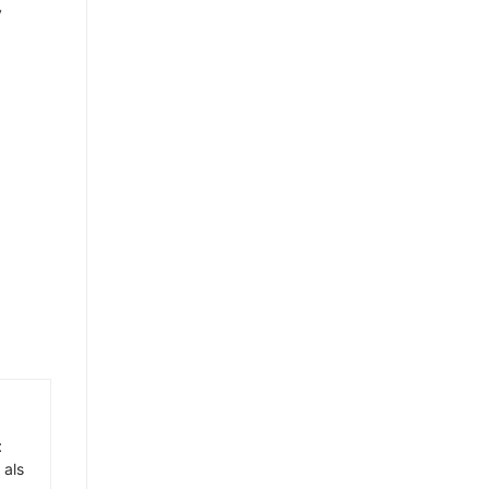
y
t
 als