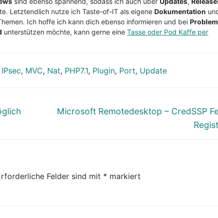
ews
sind ebenso spannend, sodass ich auch über
Updates
,
Release
te. Letztendlich nutze ich Taste-of-IT als eigene
Dokumentation
un
Themen. Ich hoffe ich kann dich ebenso informieren und bei
Proble
d
unterstützen möchte, kann gerne eine
Tasse oder Pod Kaffe per
,
IPsec
,
MVC
,
Nat
,
PHP7.1
,
Plugin
,
Port
,
Update
Nächster
öglich
Microsoft Remotedesktop – CredSSP Fe
Beitrag:
Regist
rforderliche Felder sind mit
*
markiert