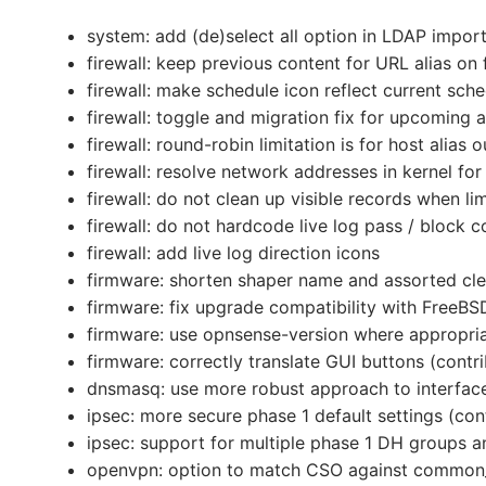
system: add (de)select all option in LDAP impor
firewall: keep previous content for URL alias on 
firewall: make schedule icon reflect current sch
firewall: toggle and migration fix for upcoming a
firewall: round-robin limitation is for host alia
firewall: resolve network addresses in kernel for
firewall: do not clean up visible records when l
firewall: do not hardcode live log pass / block c
firewall: add live log direction icons
firmware: shorten shaper name and assorted cl
firmware: fix upgrade compatibility with FreeBSD
firmware: use opnsense-version where appropri
firmware: correctly translate GUI buttons (cont
dnsmasq: use more robust approach to interfac
ipsec: more secure phase 1 default settings (co
ipsec: support for multiple phase 1 DH groups 
openvpn: option to match CSO against common_n