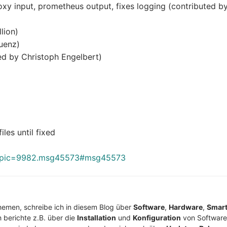
roxy input, prometheus output, fixes logging (contributed b
lion)
Muenz)
ted by Christoph Engelbert)
les until fixed
?topic=9982.msg45573#msg45573
Themen, schreibe ich in diesem Blog über
Software
,
Hardware
,
Smar
h berichte z.B. über die
Installation
und
Konfiguration
von Software