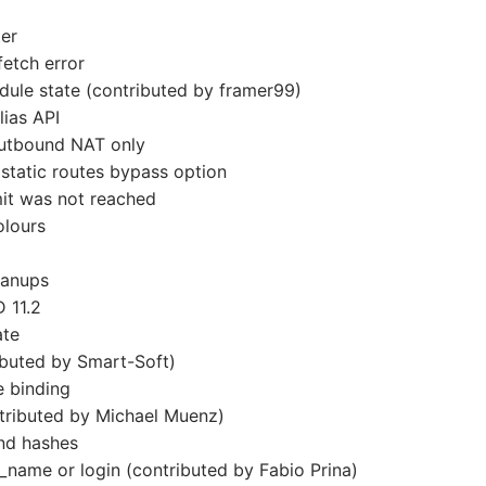
ter
fetch error
edule state (contributed by framer99)
lias API
s outbound NAT only
 static routes bypass option
imit was not reached
olours
eanups
 11.2
ate
ributed by Smart-Soft)
e binding
ntributed by Michael Muenz)
and hashes
ame or login (contributed by Fabio Prina)