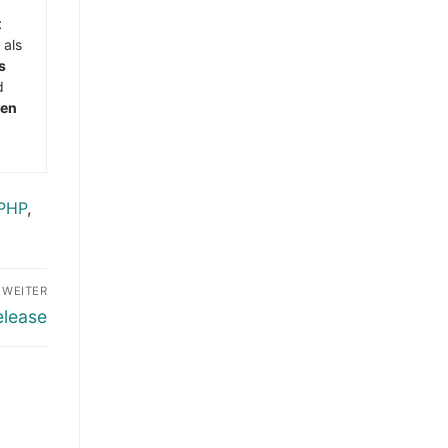
t
 als
s
d
men
PHP
,
WEITER
elease