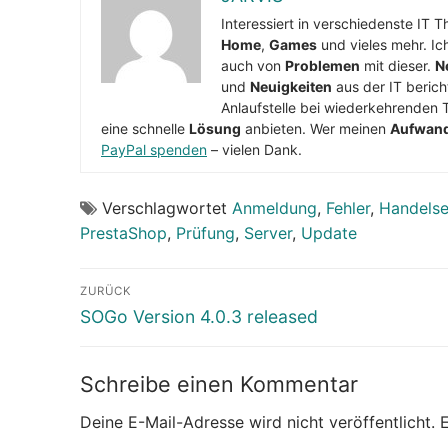
Interessiert in verschiedenste IT 
Home
,
Games
und vieles mehr. Ic
auch von
Problemen
mit dieser.
N
und
Neuigkeiten
aus der IT berich
Anlaufstelle bei wiederkehrenden 
eine schnelle
Lösung
anbieten. Wer meinen
Aufwan
PayPal spenden
– vielen Dank.
Verschlagwortet
Anmeldung
,
Fehler
,
Handelse
PrestaShop
,
Prüfung
,
Server
,
Update
Beitragsnavigation
ZURÜCK
Vorheriger
SOGo Version 4.0.3 released
Beitrag:
Schreibe einen Kommentar
Deine E-Mail-Adresse wird nicht veröffentlicht.
E