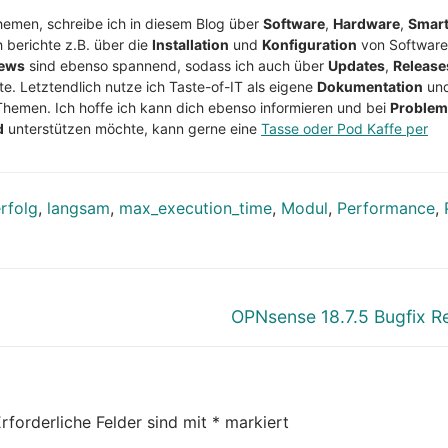
Themen, schreibe ich in diesem Blog über
Software
,
Hardware
,
Smar
h berichte z.B. über die
Installation
und
Konfiguration
von Software
ews
sind ebenso spannend, sodass ich auch über
Updates
,
Release
te. Letztendlich nutze ich Taste-of-IT als eigene
Dokumentation
un
Themen. Ich hoffe ich kann dich ebenso informieren und bei
Proble
d
unterstützen möchte, kann gerne eine
Tasse oder Pod Kaffe per
rfolg
,
langsam
,
max_execution_time
,
Modul
,
Performance
,
Nächster
OPNsense 18.7.5 Bugfix R
Beitrag:
rforderliche Felder sind mit
*
markiert