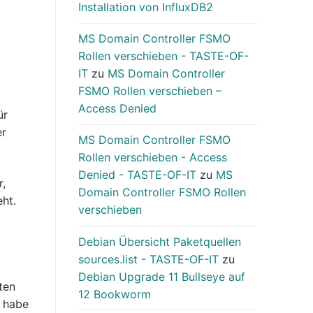
Installation von InfluxDB2
MS Domain Controller FSMO
Rollen verschieben - TASTE-OF-
IT
zu
MS Domain Controller
FSMO Rollen verschieben –
Access Denied
ür
er
MS Domain Controller FSMO
Rollen verschieben - Access
Denied - TASTE-OF-IT
zu
MS
r,
Domain Controller FSMO Rollen
eht.
verschieben
Debian Übersicht Paketquellen
sources.list - TASTE-OF-IT
zu
Debian Upgrade 11 Bullseye auf
ten
12 Bookworm
s habe