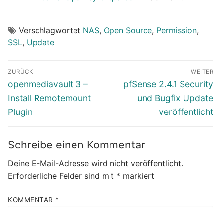
Verschlagwortet
NAS
,
Open Source
,
Permission
,
SSL
,
Update
Beitragsnavigation
ZURÜCK
WEITER
Vorheriger
Nächster
openmediavault 3 –
pfSense 2.4.1 Security
Beitrag:
Beitrag:
Install Remotemount
und Bugfix Update
Plugin
veröffentlicht
Schreibe einen Kommentar
Deine E-Mail-Adresse wird nicht veröffentlicht.
Erforderliche Felder sind mit
*
markiert
KOMMENTAR
*