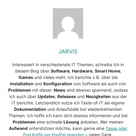
JARVIS
Interessiert in verschiedenste IT Themen, schreibe ich in
diesem Blog über
Software
,
Hardware
,
Smart Home
,
Games
und vieles mehr. Ich berichte z.B. über die
Installation
und
Konfiguration
von Software als auch von
Problemen
mit dieser.
News
sind ebenso spannend, sodass
ich auch über
Updates
,
Releases
und
Neuigkeiten
aus der
IT berichte. Letztendlich nutze ich Taste-of-IT als eigene
Dokumentation
und Anlaufstelle bei wiederkehrenden
Themen. Ich hoffe ich kann dich ebenso informieren und bei
Problemen
eine schnelle
Lösung
anbieten. Wer meinen
Aufwand
unterstützen möchte, kann gerne eine
Tasse oder
Pod Kaffe per PayPal spenden
– vielen Dank.