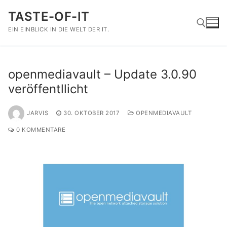
Zum
TASTE-OF-IT
Inhalt
springen
EIN EINBLICK IN DIE WELT DER IT.
Suchen nach:
openmediavault – Update 3.0.90
veröffentllicht
JARVIS
30. OKTOBER 2017
OPENMEDIAVAULT
0 KOMMENTARE