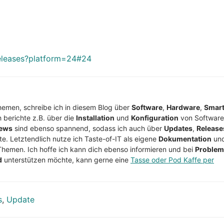
releases?platform=24#24
Themen, schreibe ich in diesem Blog über
Software
,
Hardware
,
Smar
h berichte z.B. über die
Installation
und
Konfiguration
von Software
ews
sind ebenso spannend, sodass ich auch über
Updates
,
Release
te. Letztendlich nutze ich Taste-of-IT als eigene
Dokumentation
un
Themen. Ich hoffe ich kann dich ebenso informieren und bei
Proble
d
unterstützen möchte, kann gerne eine
Tasse oder Pod Kaffe per
s
,
Update