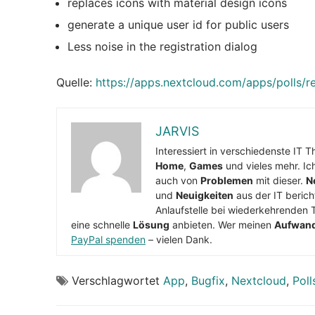
replaces icons with material design icons
generate a unique user id for public users
Less noise in the registration dialog
Quelle:
https://apps.nextcloud.com/apps/polls/
JARVIS
Interessiert in verschiedenste IT 
Home
,
Games
und vieles mehr. Ic
auch von
Problemen
mit dieser.
N
und
Neuigkeiten
aus der IT berich
Anlaufstelle bei wiederkehrenden 
eine schnelle
Lösung
anbieten. Wer meinen
Aufwan
PayPal spenden
– vielen Dank.
Verschlagwortet
App
,
Bugfix
,
Nextcloud
,
Poll