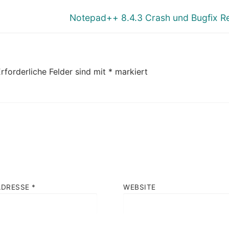
Nächster
Notepad++ 8.4.3 Crash und Bugfix R
Beitrag:
rforderliche Felder sind mit
*
markiert
ADRESSE
*
WEBSITE