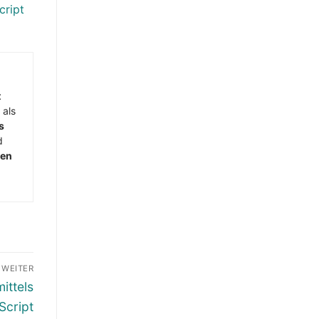
cript
t
 als
s
d
men
WEITER
ittels
Script