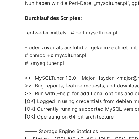
Nun haben wir die Perl-Datei „mysqltuner.pl“, ggf
Durchlauf des Scriptes:
-entweder mittels: # perl mysqltuner.pl
– oder zuvor als ausführbar gekennzeichnet mit:
# chmod +x mysqltuner.pl
# ./mysqltuner.pl
>> MySQLTuner 1.3.0 – Major Hayden <major@
>> Bug reports, feature requests, and download
>> Run with ‚–help‘ for additional options and ou
[OK] Logged in using credentials from debian m
[OK] Currently running supported MySQL version
[OK] Operating on 64-bit architecture
——– Storage Engine Statistics —————