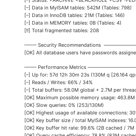
[–] Status: +ARCHIVE +BLACKHOLE +CSV -F
[–] Data in MyISAM tables: 542M (Tables: 798)
[–] Data in InnoDB tables: 21M (Tables: 146)
[–] Data in MEMORY tables: 0B (Tables: 4)
[!!] Total fragmented tables: 208
——– Security Recommendations ———
[OK] All database users have passwords assign
——– Performance Metrics ———————
[–] Up for: 57d 12h 30m 23s (130M q [26.164 qp
[–] Reads / Writes: 66% / 34%
[–] Total buffers: 58.0M global + 2.7M per threa
[OK] Maximum possible memory usage: 463.8M (
[OK] Slow queries: 0% (253/130M)
[OK] Highest usage of available connections: 30
[OK] Key buffer size / total MyISAM indexes: 1
[OK] Key buffer hit rate: 99.6% (2B cached / 7M
[OK] Query cache efficiency: 78.8% (83M cached