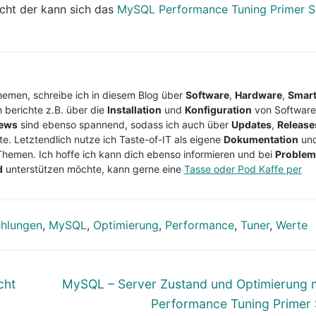
cht der kann sich das
MySQL Performance Tuning Primer S
Themen, schreibe ich in diesem Blog über
Software
,
Hardware
,
Smar
h berichte z.B. über die
Installation
und
Konfiguration
von Software
ews
sind ebenso spannend, sodass ich auch über
Updates
,
Release
te. Letztendlich nutze ich Taste-of-IT als eigene
Dokumentation
un
Themen. Ich hoffe ich kann dich ebenso informieren und bei
Proble
d
unterstützen möchte, kann gerne eine
Tasse oder Pod Kaffe per
hlungen
,
MySQL
,
Optimierung
,
Performance
,
Tuner
,
Werte
Nächster
cht
MySQL – Server Zustand und Optimierung m
Beitrag:
Performance Tuning Primer 