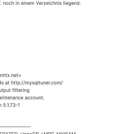
. noch in einem Verzeichnis liegend.
mhtx.net>
s at http://mysqltuner.com/
tput filtering
aintenance account.
 5.1.73-1
—————————-