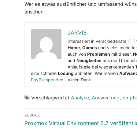
Wer es etwas ausführlicher und umfassend wüns
ansehen.
JARVIS
Interessiert in verschiedenste IT 
Home
,
Games
und vieles mehr. Ic
auch von
Problemen
mit dieser.
N
und
Neuigkeiten
aus der IT berich
Anlaufstelle bei wiederkehrenden 
eine schnelle
Lösung
anbieten. Wer meinen
Aufwan
PayPal spenden
– vielen Dank.
Verschlagwortet
Analyse
,
Auswertung
,
Empfe
Beitragsnavigation
ZURÜCK
Vorheriger
Proxmox Virtual Environment 3.2 veröffentli
Beitrag: