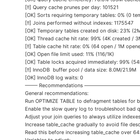
[!!] Query cache prunes per day: 101521
[OK] Sorts requiring temporary tables: 0% (0 te
[!!] Joins performed without indexes: 1175547
[OK] Temporary tables created on disk: 23% (2M
[OK] Thread cache hit rate: 99% (4K created / 
[!!] Table cache hit rate: 0% (64 open / 1M open
[OK] Open file limit used: 11% (116/1K)
[OK] Table locks acquired immediately: 99% (5
[!!] InnoDB buffer pool / data size: 8.0M/21.9M
[OK] InnoDB log waits: 0
——– Recommendations —————————
General recommendations:
Run OPTIMIZE TABLE to defragment tables for b
Enable the slow query log to troubleshoot bad q
Adjust your join queries to always utilize indexe
Increase table_cache gradually to avoid file desc
Read this before increasing table_cache over 64:
Variables to adjust: