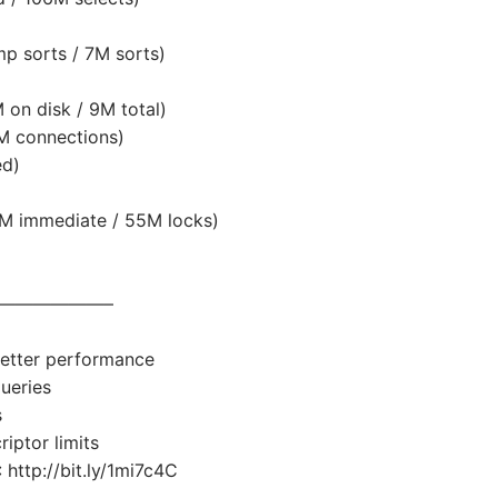
mp sorts / 7M sorts)
 on disk / 9M total)
3M connections)
ed)
4M immediate / 55M locks)
————————–
etter performance
ueries
s
riptor limits
 http://bit.ly/1mi7c4C