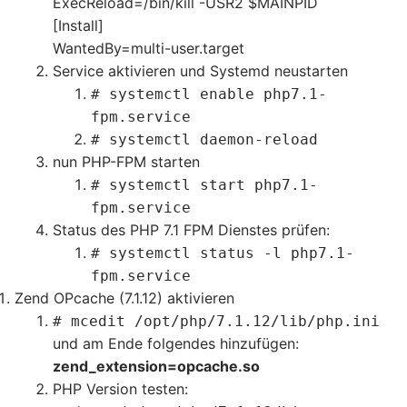
ExecReload=/bin/kill -USR2 $MAINPID
[Install]
WantedBy=multi-user.target
Service aktivieren und Systemd neustarten
# systemctl enable php7.1-
fpm.service
# systemctl daemon-reload
nun PHP-FPM starten
# systemctl start php7.1-
fpm.service
Status des PHP 7.1 FPM Dienstes prüfen:
# systemctl status -l php7.1-
fpm.service
Zend OPcache (7.1.12) aktivieren
# mcedit
/opt/php/7.1.12/lib/php.ini
und am Ende folgendes hinzufügen:
zend_extension=opcache.so
PHP Version testen: