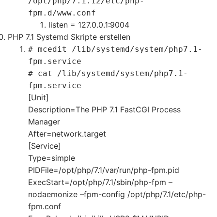
/opt/php/7.1.12/etc/php-
fpm.d/www.conf
listen = 127.0.0.1:9004
PHP 7.1 Systemd Skripte erstellen
# mcedit /lib/systemd/system/php7.1-
fpm.service
# cat /lib/systemd/system/php7.1-
fpm.service
[Unit]
Description=The PHP 7.1 FastCGI Process
Manager
After=network.target
[Service]
Type=simple
PIDFile=/opt/php/7.1/var/run/php-fpm.pid
ExecStart=/opt/php/7.1/sbin/php-fpm –
nodaemonize –fpm-config /opt/php/7.1/etc/php-
fpm.conf