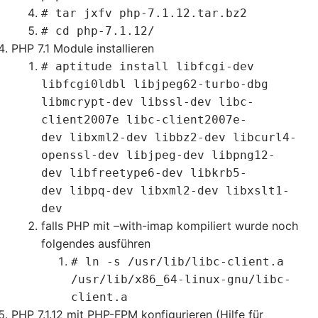
# tar jxfv php-7.1.12.tar.bz2
# cd php-7.1.12/
PHP 7.1 Module installieren
# aptitude install libfcgi-dev
libfcgi0ldbl libjpeg62-turbo-dbg
libmcrypt-dev libssl-dev libc-
client2007e libc-client2007e-
dev libxml2-dev libbz2-dev libcurl4-
openssl-dev libjpeg-dev libpng12-
dev libfreetype6-dev libkrb5-
dev libpq-dev libxml2-dev libxslt1-
dev
falls PHP mit –with-imap kompiliert wurde noch
folgendes ausführen
# ln -s /usr/lib/libc-client.a
/usr/lib/x86_64-linux-gnu/libc-
client.a
PHP 7.1.12 mit PHP-FPM konfigurieren (Hilfe für