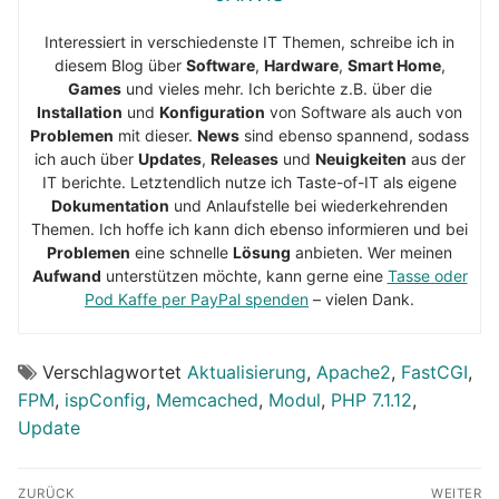
Interessiert in verschiedenste IT Themen, schreibe ich in
diesem Blog über
Software
,
Hardware
,
Smart Home
,
Games
und vieles mehr. Ich berichte z.B. über die
Installation
und
Konfiguration
von Software als auch von
Problemen
mit dieser.
News
sind ebenso spannend, sodass
ich auch über
Updates
,
Releases
und
Neuigkeiten
aus der
IT berichte. Letztendlich nutze ich Taste-of-IT als eigene
Dokumentation
und Anlaufstelle bei wiederkehrenden
Themen. Ich hoffe ich kann dich ebenso informieren und bei
Problemen
eine schnelle
Lösung
anbieten. Wer meinen
Aufwand
unterstützen möchte, kann gerne eine
Tasse oder
Pod Kaffe per PayPal spenden
– vielen Dank.
Verschlagwortet
Aktualisierung
,
Apache2
,
FastCGI
,
FPM
,
ispConfig
,
Memcached
,
Modul
,
PHP 7.1.12
,
Update
Beitragsnavigation
ZURÜCK
WEITER