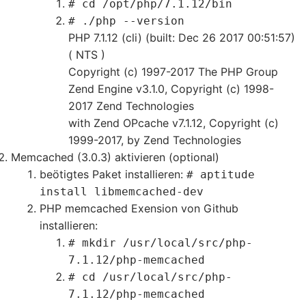
# cd /opt/php/7.1.12/bin
# ./php --version
PHP 7.1.12 (cli) (built: Dec 26 2017 00:51:57)
( NTS )
Copyright (c) 1997-2017 The PHP Group
Zend Engine v3.1.0, Copyright (c) 1998-
2017 Zend Technologies
with Zend OPcache v7.1.12, Copyright (c)
1999-2017, by Zend Technologies
Memcached (3.0.3) aktivieren (optional)
beötigtes Paket installieren:
# aptitude
install libmemcached-dev
PHP memcached Exension von Github
installieren:
# mkdir /usr/local/src/php-
7.1.12/php-memcached
# cd /usr/local/src/php-
7.1.12/php-memcached