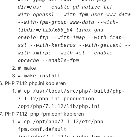
dir=/usr --enable-gd-native-ttf --
with-openssl --with-fpm-user=www-data
--with-fpm-group=www-data --with-
libdir=/lib/x86_64-linux-gnu --
enable-ftp --with-imap --with-imap-
ssl --with-kerberos --with-gettext --
with-xmlrpc --with-xsl --enable-
opcache --enable-fpm
# make
# make install
PHP 7.1.12 php.ini kopieren
# cp /usr/local/src/php7-build/php-
7.1.12/php.ini-production
/opt/php/7.1.12/lib/php.ini
PHP 7.1.12 php-fpm.conf kopieren
# cp /opt/php/7.1.12/etc/php-
fpm.conf.default
/opt/php/7.1.12/etc/php-fpm.conf