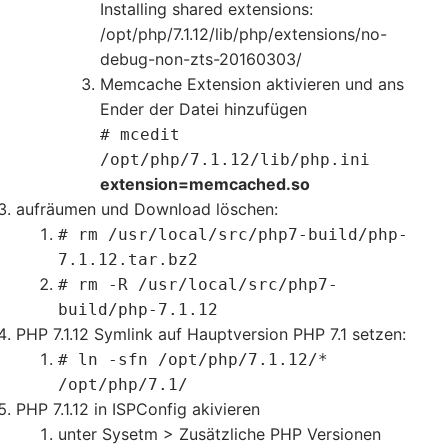
Installing shared extensions:
/opt/php/7.1.12/lib/php/extensions/no-
debug-non-zts-20160303/
Memcache Extension aktivieren und ans
Ender der Datei hinzufügen
# mcedit
/opt/php/7.1.12/lib/php.ini
extension=memcached.so
aufräumen und Download löschen:
# rm /usr/local/src/php7-build/php-
7.1.12.tar.bz2
# rm -R /usr/local/src/php7-
build/php-7.1.12
PHP 7.1.12 Symlink auf Hauptversion PHP 7.1 setzen:
# ln -sfn /opt/php/7.1.12/*
/opt/php/7.1/
PHP 7.1.12 in ISPConfig akivieren
unter Sysetm > Zusätzliche PHP Versionen