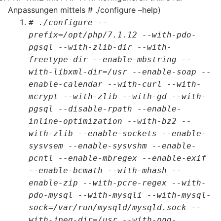
Anpassungen mittels # ./configure –help)
#
./configure --
prefix=/opt/php/7.1.12 --with-pdo-
pgsql --with-zlib-dir --with-
freetype-dir --enable-mbstring --
with-libxml-dir=/usr --enable-soap --
enable-calendar --with-curl --with-
mcrypt --with-zlib --with-gd --with-
pgsql --disable-rpath --enable-
inline-optimization --with-bz2 --
with-zlib --enable-sockets --enable-
sysvsem --enable-sysvshm --enable-
pcntl --enable-mbregex --enable-exif
--enable-bcmath --with-mhash --
enable-zip --with-pcre-regex --with-
pdo-mysql --with-mysqli --with-mysql-
sock=/var/run/mysqld/mysqld.sock --
with-jpeg-dir=/usr --with-png-