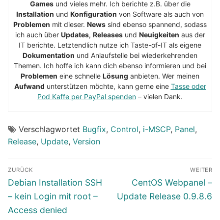
Games
und vieles mehr. Ich berichte z.B. über die
Installation
und
Konfiguration
von Software als auch von
Problemen
mit dieser.
News
sind ebenso spannend, sodass
ich auch über
Updates
,
Releases
und
Neuigkeiten
aus der
IT berichte. Letztendlich nutze ich Taste-of-IT als eigene
Dokumentation
und Anlaufstelle bei wiederkehrenden
Themen. Ich hoffe ich kann dich ebenso informieren und bei
Problemen
eine schnelle
Lösung
anbieten. Wer meinen
Aufwand
unterstützen möchte, kann gerne eine
Tasse oder
Pod Kaffe per PayPal spenden
– vielen Dank.
Verschlagwortet
Bugfix
,
Control
,
i-MSCP
,
Panel
,
Release
,
Update
,
Version
Beitragsnavigation
ZURÜCK
WEITER
Vorheriger
Nächster
Debian Installation SSH
CentOS Webpanel –
Beitrag:
Beitrag:
– kein Login mit root –
Update Release 0.9.8.6
Access denied