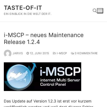
Zum
TASTE-OF-IT
Inhalt
springen
EIN EINBLICK IN DIE WELT DER IT.
Suchen nach:
i-MSCP – neues Maintenance
Release 1.2.4
JARVIS
12. JUNI 2015
I-MSCP
0 KOMMENTARE
Das Update auf Version 1.2.3 ist erst vor kurzem
veröffentlich worden und weil dort diverse Fehler