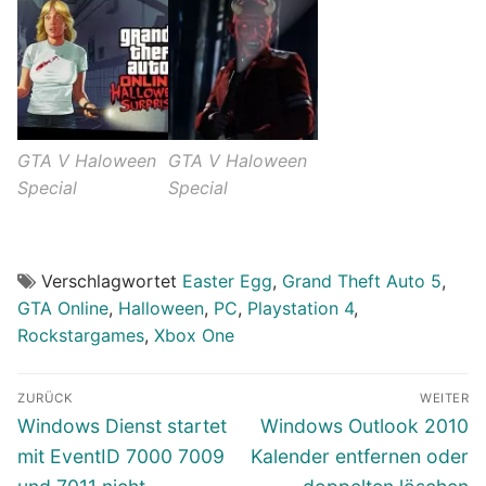
GTA V Haloween
GTA V Haloween
Special
Special
Verschlagwortet
Easter Egg
,
Grand Theft Auto 5
,
GTA Online
,
Halloween
,
PC
,
Playstation 4
,
Rockstargames
,
Xbox One
Beitragsnavigation
ZURÜCK
WEITER
Vorheriger
Nächster
Windows Dienst startet
Windows Outlook 2010
Beitrag:
Beitrag:
mit EventID 7000 7009
Kalender entfernen oder