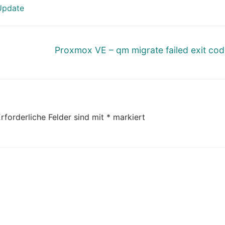
Update
Nächster
Proxmox VE – qm migrate failed exit co
Beitrag:
rforderliche Felder sind mit
*
markiert