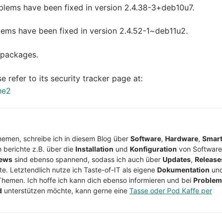
roblems have been fixed in version 2.4.38-3+deb10u7.
oblems have been fixed in version 2.4.52-1~deb11u2.
packages.
e refer to its security tracker page at:
he2
Themen, schreibe ich in diesem Blog über
Software
,
Hardware
,
Smar
h berichte z.B. über die
Installation
und
Konfiguration
von Software
ews
sind ebenso spannend, sodass ich auch über
Updates
,
Release
te. Letztendlich nutze ich Taste-of-IT als eigene
Dokumentation
un
Themen. Ich hoffe ich kann dich ebenso informieren und bei
Proble
d
unterstützen möchte, kann gerne eine
Tasse oder Pod Kaffe per