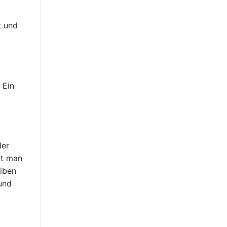
t und
 Ein
der
lt man
eiben
und