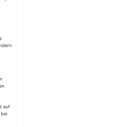
s
ondern
n
en
d auf
 bei