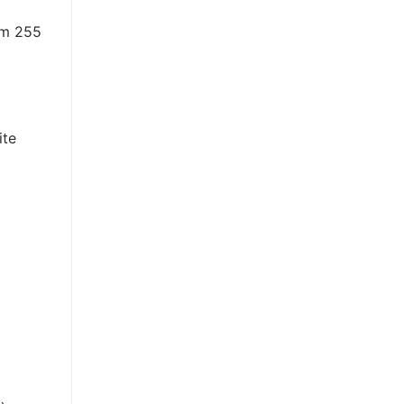
em 255
ite