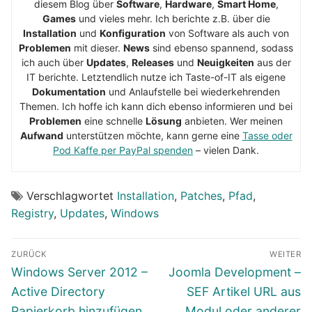
diesem Blog über
Software
,
Hardware
,
Smart Home
,
Games
und vieles mehr. Ich berichte z.B. über die
Installation
und
Konfiguration
von Software als auch von
Problemen
mit dieser.
News
sind ebenso spannend, sodass
ich auch über
Updates
,
Releases
und
Neuigkeiten
aus der
IT berichte. Letztendlich nutze ich Taste-of-IT als eigene
Dokumentation
und Anlaufstelle bei wiederkehrenden
Themen. Ich hoffe ich kann dich ebenso informieren und bei
Problemen
eine schnelle
Lösung
anbieten. Wer meinen
Aufwand
unterstützen möchte, kann gerne eine
Tasse oder
Pod Kaffe per PayPal spenden
– vielen Dank.
Verschlagwortet
Installation
,
Patches
,
Pfad
,
Registry
,
Updates
,
Windows
Beitragsnavigation
ZURÜCK
WEITER
Vorheriger
Nächster
Windows Server 2012 –
Joomla Development –
Beitrag:
Beitrag:
Active Directory
SEF Artikel URL aus
Papierkorb hinzufügen
Modul oder anderer