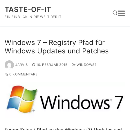
Zum
TASTE-OF-IT
Inhalt
springen
EIN EINBLICK IN DIE WELT DER IT.
Suchen nach:
Windows 7 – Registry Pfad für
Windows Updates und Patches
JARVIS
10. FEBRUAR 2015
WINDOWS7
0 KOMMENTARE
Kurzer Snipe / Pfad zu den Windows (7) Updates und