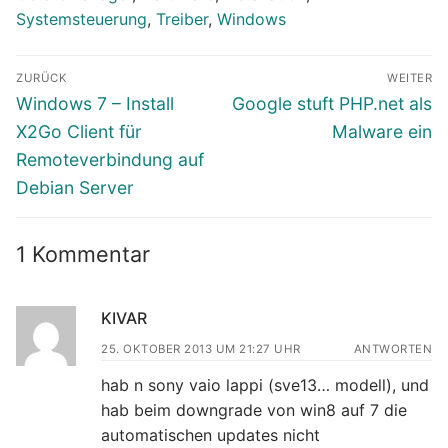
Systemsteuerung
,
Treiber
,
Windows
Beitragsnavigation
ZURÜCK
WEITER
Vorheriger
Nächster
Windows 7 – Install
Google stuft PHP.net als
Beitrag:
Beitrag:
X2Go Client für
Malware ein
Remoteverbindung auf
Debian Server
1 Kommentar
KIVAR
25. OKTOBER 2013 UM 21:27 UHR
ANTWORTEN
hab n sony vaio lappi (sve13… modell), und
hab beim downgrade von win8 auf 7 die
automatischen updates nicht