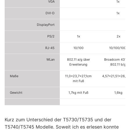
VGA
1x
DVI-D
1x
DisplayPort
PS/2
1x
2x
RJ-45
10/100
10/100/1000
WLan
802.11 a/g über
Broadcom 4311
Erweiterung
802.11 b/g
Maße
11,0×23,7×27,1cm
4,57×21,51×26,6
mit Fuß
Gewicht
1,7kg mit Fuß
1,6kg
Kurz zum Unterschied der T5730/T5735 und der
T5740/T5745 Modelle. Soweit ich es erlesen konnte