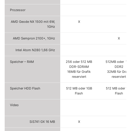
Prozessor
AMD Geode NX 1500 mit 6W,
X
1GHz
AMD Sempron 2100+, 1GHz
X
Intel Atom N280 1,66 GHz
Speicher – RAM
256 oder 512 MB
512MB oder 1 G
DDR-SDRAM
DDR2
16MB für Grafik
32MB für Grafik
reserviert
reserviert
Speicher HDD Flash
512 MB oder 1GB
512 MB oder 1G
Flash
Flash
Video
SiS741 GX 16 MB
X