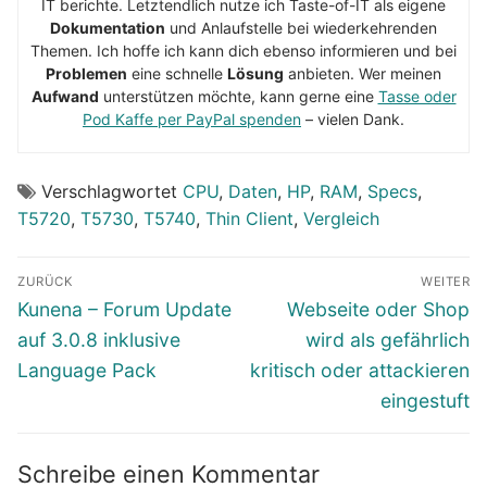
IT berichte. Letztendlich nutze ich Taste-of-IT als eigene
Dokumentation
und Anlaufstelle bei wiederkehrenden
Themen. Ich hoffe ich kann dich ebenso informieren und bei
Problemen
eine schnelle
Lösung
anbieten. Wer meinen
Aufwand
unterstützen möchte, kann gerne eine
Tasse oder
Pod Kaffe per PayPal spenden
– vielen Dank.
Verschlagwortet
CPU
,
Daten
,
HP
,
RAM
,
Specs
,
T5720
,
T5730
,
T5740
,
Thin Client
,
Vergleich
Beitragsnavigation
ZURÜCK
WEITER
Vorheriger
Nächster
Kunena – Forum Update
Webseite oder Shop
Beitrag:
Beitrag:
auf 3.0.8 inklusive
wird als gefährlich
Language Pack
kritisch oder attackieren
eingestuft
Schreibe einen Kommentar