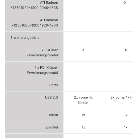
ATI Radeon
X
X12501920*1200,2048*1536
ATI Radeon
X12501600*1200,1920*1200
Erweiterungsslots
1 x PCI über
X
X
Erweiterungsmodul
1 x PCI X4über
Erweiterungsmodul
Ports
USB 2.0
2x vorne 4x
2x vorne 4x hint
hinten
seriell
1x
1x
parallel
1x
1x