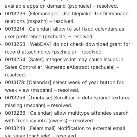
available apps on demand (pschuele) – resolved.
0013236: [Filemanager] Use filepicker for filemanager
relations (mspahn) – resolved.
0013214: [Calendar] allow to set fixed calendars as
user preference (pschuele) – resolved.
0013258: [WebDAV] do not check download grant for
record attachments (pschuele) – resolved.
0013254: [Sales] integer vs int may cause issues in
Sales_Controller_NumerableAbstract (pschuele) –
resolved.
0013178: [Calendar] select week of year button for
week view (mspahn) – resolved.
0013256: [Tinebase] Scrollbar in detailspanel textarea
missing (mspahn) – resolved.
0013238: [Calendar] allow multitype attendee search
with freebusy info (cweiss) – resolved.
0013248: [Felamimail] Notification to external email
via sieve (pschuele) – resolved.