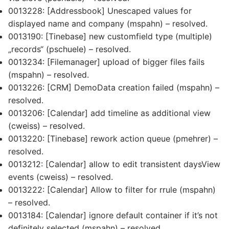
0013228: [Addressbook] Unescaped values for
displayed name and company (mspahn) – resolved.
0013190: [Tinebase] new customfield type (multiple)
„records“ (pschuele) – resolved.
0013234: [Filemanager] upload of bigger files fails
(mspahn) – resolved.
0013226: [CRM] DemoData creation failed (mspahn) –
resolved.
0013206: [Calendar] add timeline as additional view
(cweiss) – resolved.
0013220: [Tinebase] rework action queue (pmehrer) –
resolved.
0013212: [Calendar] allow to edit transistent daysView
events (cweiss) – resolved.
0013222: [Calendar] Allow to filter for rrule (mspahn)
– resolved.
0013184: [Calendar] ignore default container if it’s not
definitely selected (mspahn) – resolved.