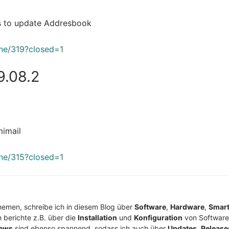
ls to update Addresbook
one/319?closed=1
9.08.2
mimail
one/315?closed=1
Themen, schreibe ich in diesem Blog über
Software
,
Hardware
,
Smar
h berichte z.B. über die
Installation
und
Konfiguration
von Software
ews
sind ebenso spannend, sodass ich auch über
Updates
,
Release