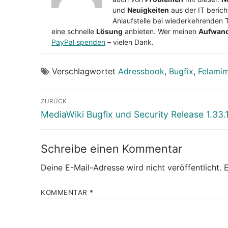
und
Neuigkeiten
aus der IT berich
Anlaufstelle bei wiederkehrenden 
eine schnelle
Lösung
anbieten. Wer meinen
Aufwan
PayPal spenden
– vielen Dank.
Verschlagwortet
Adressbook
,
Bugfix
,
Felamim
Beitragsnavigation
ZURÜCK
Vorheriger
MediaWiki Bugfix und Security Release 1.33.
Beitrag:
Schreibe einen Kommentar
Deine E-Mail-Adresse wird nicht veröffentlicht.
E
KOMMENTAR
*