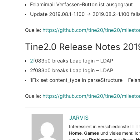
Felamimail Verfassen-Button ist ausgegraut
Update 2019.08.1-1.100 -> 2019.08.2-1.100 fai
Quelle:
https://github.com/tine20/tine20/milest
Tine2.0 Release Notes 201
2f
083b0 breaks Ldap login – LDAP
2f083b0 breaks Ldap login –
LDAP
1Fix set content_type in parseStructure – Fela
Quelle:
https://github.com/tine20/tine20/milest
JARVIS
Interessiert in verschiedenste IT 
Home
,
Games
und vieles mehr. Ic
auch von
Problemen
mit dieser.
N