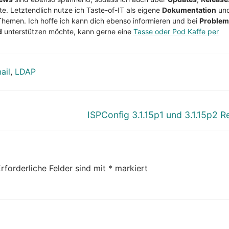
te. Letztendlich nutze ich Taste-of-IT als eigene
Dokumentation
un
Themen. Ich hoffe ich kann dich ebenso informieren und bei
Proble
d
unterstützen möchte, kann gerne eine
Tasse oder Pod Kaffe per
ail
,
LDAP
Nächster
1
ISPConfig 3.1.15p1 und 3.1.15p2 R
Beitrag:
rforderliche Felder sind mit
*
markiert