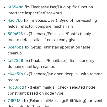
6f554dd
fix(Tinebase/User/Plugin): fix function
interface inspectSetPassword
4acf7b0
fix(Tinebase/User): Sync of non-existing
fields: refactor compare mechanism
59fa678
fix(Tinebase/EmailUser/Postfix): only
create default alias if not already given
6ce45ba
fix(Setup) uninstall application table
cleanup
fa92329
fix(Tinebase/EmailUser): fix secondary
domain email login names
e04e5fb
fix(Tinebase/js): open deeplink with remote
record
4dc8dcd
fix(Felamimail/js): check selected node
constraint based on node type
7d5718c
fix(Felamimail/MessageEditDialog): prevent
duplicate draft creation