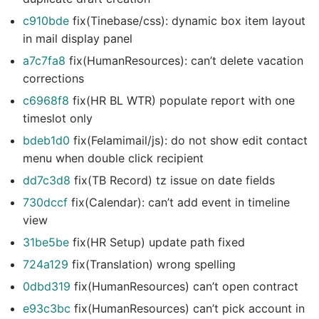
c910bde
fix(Tinebase/css): dynamic box item layout
in mail display panel
a7c7fa8
fix(HumanResources): can’t delete vacation
corrections
c6968f8
fix(HR BL WTR) populate report with one
timeslot only
bdeb1d0
fix(Felamimail/js): do not show edit contact
menu when double click recipient
dd7c3d8
fix(TB Record) tz issue on date fields
730dccf
fix(Calendar): can’t add event in timeline
view
31be5be
fix(HR Setup) update path fixed
724a129
fix(Translation) wrong spelling
0dbd319
fix(HumanResources) can’t open contract
e93c3bc
fix(HumanResources) can’t pick account in