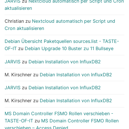
JARVIS
zu
Nextcloud automatisch per Script und Cron
aktualisieren
Christian
zu
Nextcloud automatisch per Script und
Cron aktualisieren
Debian Übersicht Paketquellen sources.list - TASTE-
OF-IT
zu
Debian Upgrade 10 Buster zu 11 Bullseye
JARVIS
zu
Debian Installation von InfluxDB2
M. Kirschner
zu
Debian Installation von InfluxDB2
JARVIS
zu
Debian Installation von InfluxDB2
M. Kirschner
zu
Debian Installation von InfluxDB2
MS Domain Controller FSMO Rollen verschieben -
TASTE-OF-IT
zu
MS Domain Controller FSMO Rollen
verschieben – Access Denied