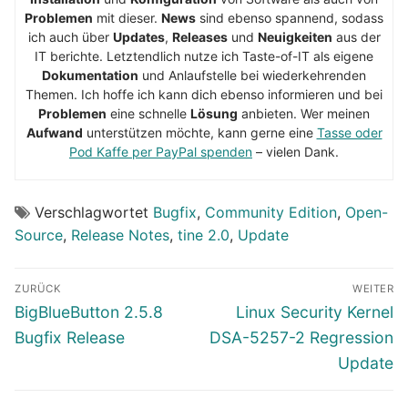
Problemen
mit dieser.
News
sind ebenso spannend, sodass
ich auch über
Updates
,
Releases
und
Neuigkeiten
aus der
IT berichte. Letztendlich nutze ich Taste-of-IT als eigene
Dokumentation
und Anlaufstelle bei wiederkehrenden
Themen. Ich hoffe ich kann dich ebenso informieren und bei
Problemen
eine schnelle
Lösung
anbieten. Wer meinen
Aufwand
unterstützen möchte, kann gerne eine
Tasse oder
Pod Kaffe per PayPal spenden
– vielen Dank.
Verschlagwortet
Bugfix
,
Community Edition
,
Open-
Source
,
Release Notes
,
tine 2.0
,
Update
Beitragsnavigation
ZURÜCK
WEITER
Vorheriger
Nächster
BigBlueButton 2.5.8
Linux Security Kernel
Beitrag:
Beitrag:
Bugfix Release
DSA-5257-2 Regression
Update