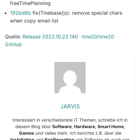
freeTimePlanning
192bd8b
fix(Tinebase/js): remove special chars
when copy email list
Quelle:
Release 2022.10.22.140 · tine20/tine20 ·
GitHub
JARVIS
Interessiert in verschiedenste IT Themen, schreibe ich in
diesem Blog über
Software
,
Hardware
,
Smart Home
,
Games
und vieles mehr. Ich berichte z.B. über die
Installation
und
Konfiguration
von Software als auch von