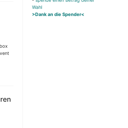
Wahl
>Dank an die Spender<
Xbox
Event
eren