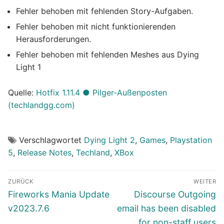
Fehler behoben mit fehlenden Story-Aufgaben.
Fehler behoben mit nicht funktionierenden
Herausforderungen.
Fehler behoben mit fehlenden Meshes aus Dying
Light 1
Quelle:
Hotfix 1.11.4 ● Pilger-Außenposten
(techlandgg.com)
Verschlagwortet
Dying Light 2
,
Games
,
Playstation
5
,
Release Notes
,
Techland
,
XBox
Beitragsnavigation
ZURÜCK
WEITER
Vorheriger
Nächster
Fireworks Mania Update
Discourse Outgoing
Beitrag:
Beitrag:
v2023.7.6
email has been disabled
for non-staff users