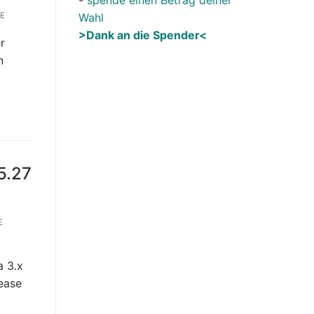
Wahl
E
>Dank an die Spender<
r
n
5.27
E
a 3.x
lease