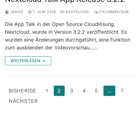
JARVIS
7. JUNI 2018
NEXTCLOUD
0 KOMMENTARE
Die App Talk in der Open Source Cloudlösung,
Nextcloud, wurde in Version 3.2.2 veröffentlicht. Es
wurden eine Änderungen durchgeführt, eine Funktion
zum ausblenden der Videovorschau……
WEITERLESEN →
Seitennummerierung
BISHERIGE
1
2
3
4
5
…
7
der
NÄCHSTER
Beiträge