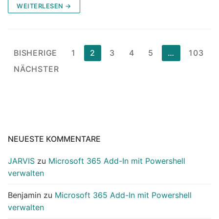
WEITERLESEN →
Seitennummerierung
BISHERIGE
1
2
3
4
5
…
103
der
NÄCHSTER
Beiträge
NEUESTE KOMMENTARE
JARVIS
zu
Microsoft 365 Add-In mit Powershell
verwalten
Benjamin
zu
Microsoft 365 Add-In mit Powershell
verwalten