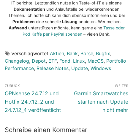
IT berichte. Letztendlich nutze ich Taste-of-IT als eigene
Dokumentation
und Anlaufstelle bei wiederkehrenden
Themen. Ich hoffe ich kann dich ebenso informieren und bei
Problemen
eine schnelle
Lösung
anbieten. Wer meinen
Aufwand
unterstützen möchte, kann gerne eine
Tasse oder
Pod Kaffe per PayPal spenden
– vielen Dank.
Verschlagwortet
Aktien
,
Bank
,
Börse
,
Bugfix
,
Changelog
,
Depot
,
ETF
,
Fond
,
Linux
,
MacOS
,
Portfolio
Performance
,
Release Notes
,
Update
,
Windows
Beitragsnavigation
ZURÜCK
WEITER
Vorheriger
Nächster
OPNsense 24.7.12 und
Garmin Smartwatches
Beitrag:
Beitrag:
Hotfix 24.7.12_2 und
starten nach Update
24.7.12_4 veröffentlicht
nicht mehr
Schreibe einen Kommentar