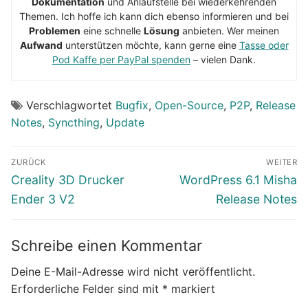
Dokumentation
und Anlaufstelle bei wiederkehrenden
Themen. Ich hoffe ich kann dich ebenso informieren und bei
Problemen
eine schnelle
Lösung
anbieten. Wer meinen
Aufwand
unterstützen möchte, kann gerne eine
Tasse oder
Pod Kaffe per PayPal spenden
– vielen Dank.
Verschlagwortet
Bugfix
,
Open-Source
,
P2P
,
Release
Notes
,
Syncthing
,
Update
Beitragsnavigation
ZURÜCK
WEITER
Vorheriger
Nächster
Creality 3D Drucker
WordPress 6.1 Misha
Beitrag:
Beitrag:
Ender 3 V2
Release Notes
Schreibe einen Kommentar
Deine E-Mail-Adresse wird nicht veröffentlicht.
Erforderliche Felder sind mit
*
markiert