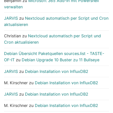
Benjamin
zu
Microsoft 365 Add-In mit Powershell
verwalten
JARVIS
zu
Nextcloud automatisch per Script und Cron
aktualisieren
Christian
zu
Nextcloud automatisch per Script und
Cron aktualisieren
Debian Übersicht Paketquellen sources.list - TASTE-
OF-IT
zu
Debian Upgrade 10 Buster zu 11 Bullseye
JARVIS
zu
Debian Installation von InfluxDB2
M. Kirschner
zu
Debian Installation von InfluxDB2
JARVIS
zu
Debian Installation von InfluxDB2
M. Kirschner
zu
Debian Installation von InfluxDB2