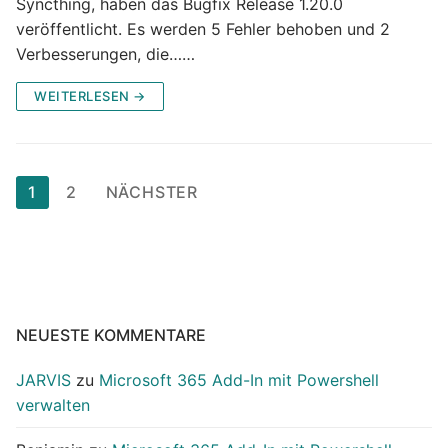
Syncthing, haben das Bugfix Release 1.20.0
veröffentlicht. Es werden 5 Fehler behoben und 2
Verbesserungen, die……
WEITERLESEN →
Seitennummerierung
1
2
NÄCHSTER
der
Beiträge
NEUESTE KOMMENTARE
JARVIS
zu
Microsoft 365 Add-In mit Powershell
verwalten