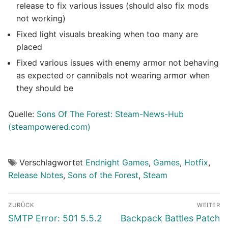
release to fix various issues (should also fix mods
not working)
Fixed light visuals breaking when too many are
placed
Fixed various issues with enemy armor not behaving
as expected or cannibals not wearing armor when
they should be
Quelle:
Sons Of The Forest: Steam-News-Hub
(steampowered.com)
Verschlagwortet
Endnight Games
,
Games
,
Hotfix
,
Release Notes
,
Sons of the Forest
,
Steam
Beitragsnavigation
ZURÜCK
WEITER
Vorheriger
Nächster
SMTP Error: 501 5.5.2
Backpack Battles Patch