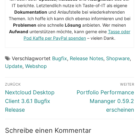
IT berichte. Letztendlich nutze ich Taste-of-IT als eigene
Dokumentation
und Anlaufstelle bei wiederkehrenden
Themen. Ich hoffe ich kann dich ebenso informieren und bei
Problemen
eine schnelle
Lösung
anbieten. Wer meinen
Aufwand
unterstützen möchte, kann gerne eine
Tasse oder
Pod Kaffe per PayPal spenden
– vielen Dank.
Verschlagwortet
Bugfix
,
Release Notes
,
Shopware
,
Update
,
Webshop
Beitragsnavigation
ZURÜCK
WEITER
Vorheriger
Nächster
Nextcloud Desktop
Portfolio Performance
Beitrag:
Beitrag:
Client 3.6.1 Bugfix
Mananger 0.59.2
Release
erscheinen
Schreibe einen Kommentar