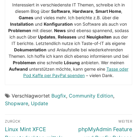
Interessiert in verschiedenste IT Themen, schreibe ich in
diesem Blog über
Software
,
Hardware
,
Smart Home
,
Games
und vieles mehr. Ich berichte z.B. über die
Installation
und
Konfiguration
von Software als auch von
Problemen
mit dieser.
News
sind ebenso spannend, sodass
ich auch über
Updates
,
Releases
und
Neuigkeiten
aus der
IT berichte. Letztendlich nutze ich Taste-of-IT als eigene
Dokumentation
und Anlaufstelle bei wiederkehrenden
Themen. Ich hoffe ich kann dich ebenso informieren und bei
Problemen
eine schnelle
Lösung
anbieten. Wer meinen
Aufwand
unterstützen möchte, kann gerne eine
Tasse oder
Pod Kaffe per PayPal spenden
– vielen Dank.
Verschlagwortet
Bugfix
,
Community Edition
,
Shopware
,
Update
Beitragsnavigation
ZURÜCK
WEITER
Vorheriger
Nächster
Linux Mint XFCE
phpMyAdmin Feature
Beitrag:
Beitrag: