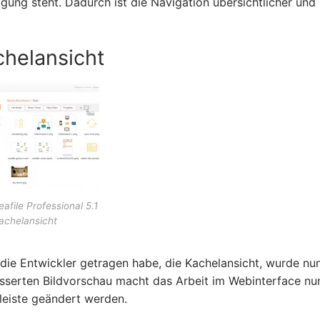
gung steht. Dadurch ist die Navigation übersichtlicher und
helansicht
eafile Professional 5.1
achelansicht
die Entwickler getragen habe, die Kachelansicht, wurde nu
esserten Bildvorschau macht das Arbeit im Webinterface nu
sleiste geändert werden.