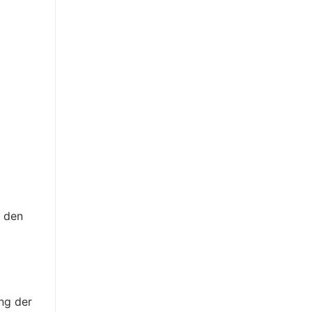
i den
ng der