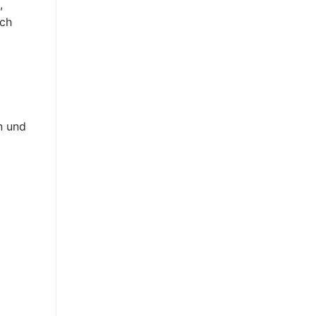
,
rch
n und