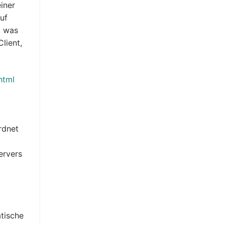
iner
uf
, was
lient,
html
ordnet
ervers
atische