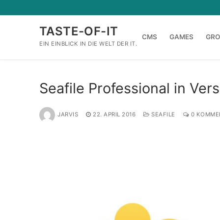
Zum
Inhalt
TASTE-OF-IT
springen
CMS
GAMES
GR
EIN EINBLICK IN DIE WELT DER IT.
Seafile Professional in Ver
JARVIS
22. APRIL 2016
SEAFILE
0 KOMME