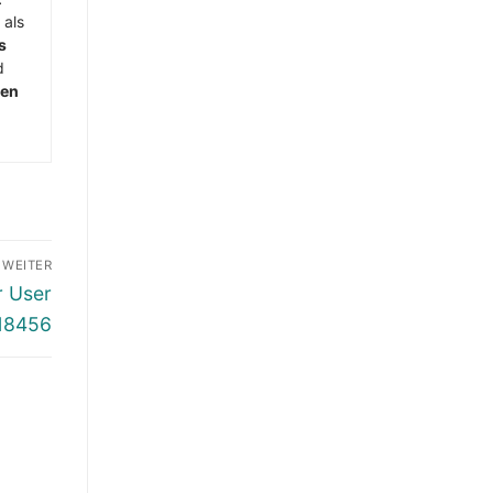
 als
s
d
men
WEITER
r User
18456