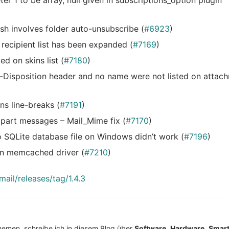
er 1 to be array, null given in subscriptions_option plugin
sh involves folder auto-unsubscribe (
#6923
)
 recipient list has been expanded (
#7169
)
ed on skins list (
#7180
)
-Disposition header and no name were not listed on attac
ns line-breaks (
#7191
)
ipart messages – Mail_Mime fix (
#7170
)
o SQLite database file on Windows didn’t work (
#7196
)
n memcached driver (
#7210
)
ail/releases/tag/1.4.3
Themen, schreibe ich in diesem Blog über
Software
,
Hardware
,
Smar