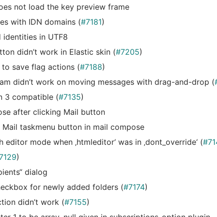
does not load the key preview frame
ties with IDN domains (
#7181
)
identities in UTF8
on didn’t work in Elastic skin (
#7205
)
to save flag actions (
#7188
)
ham didn’t work on moving messages with drag-and-drop (
 3 compatible (
#7135
)
se after clicking Mail button
 on Mail taskmenu button in mail compose
h editor mode when ‚htmleditor‘ was in ‚dont_override‘ (
#71
7129
)
pients“ dialog
checkbox for newly added folders (
#7174
)
tion didn’t work (
#7155
)