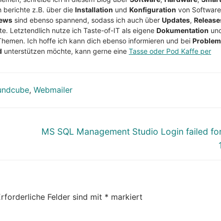
h berichte z.B. über die
Installation
und
Konfiguration
von Software
ews
sind ebenso spannend, sodass ich auch über
Updates
,
Release
te. Letztendlich nutze ich Taste-of-IT als eigene
Dokumentation
un
Themen. Ich hoffe ich kann dich ebenso informieren und bei
Proble
d
unterstützen möchte, kann gerne eine
Tasse oder Pod Kaffe per
undcube
,
Webmailer
Nächster
MS SQL Management Studio Login failed fo
Beitrag:
rforderliche Felder sind mit
*
markiert