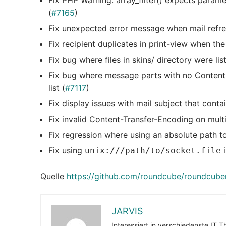
Fix PHP Warning: array_filter() expects paramet
(
#7165
)
Fix unexpected error message when mail refre
Fix recipient duplicates in print-view when the
Fix bug where files in skins/ directory were list
Fix bug where message parts with no Content
list (
#7117
)
Fix display issues with mail subject that contai
Fix invalid Content-Transfer-Encoding on mult
Fix regression where using an absolute path t
Fix using
i
unix:///path/to/socket.file
Quelle
https://github.com/roundcube/roundcubem
JARVIS
Interessiert in verschiedenste IT 