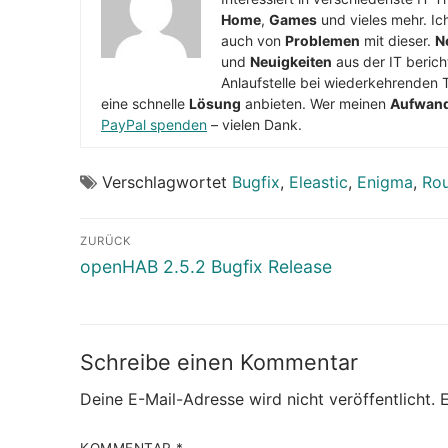
Home
,
Games
und vieles mehr. Ic
auch von
Problemen
mit dieser.
N
und
Neuigkeiten
aus der IT berich
Anlaufstelle bei wiederkehrenden 
eine schnelle
Lösung
anbieten. Wer meinen
Aufwan
PayPal spenden
– vielen Dank.
Verschlagwortet
Bugfix
,
Eleastic
,
Enigma
,
Ro
Beitragsnavigation
ZURÜCK
Vorheriger
openHAB 2.5.2 Bugfix Release
Beitrag:
Schreibe einen Kommentar
Deine E-Mail-Adresse wird nicht veröffentlicht.
E
KOMMENTAR
*