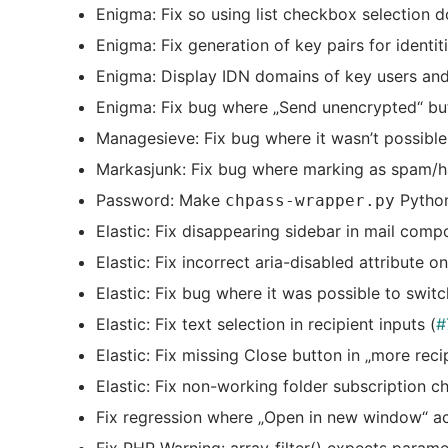
Enigma: Fix so using list checkbox selection 
Enigma: Fix generation of key pairs for identi
Enigma: Display IDN domains of key users and 
Enigma: Fix bug where „Send unencrypted“ butt
Managesieve: Fix bug where it wasn’t possible 
Markasjunk: Fix bug where marking as spam/
Password: Make
Python
chpass-wrapper.py
Elastic: Fix disappearing sidebar in mail compo
Elastic: Fix incorrect aria-disabled attribute
Elastic: Fix bug where it was possible to switc
Elastic: Fix text selection in recipient inputs (
#
Elastic: Fix missing Close button in „more reci
Elastic: Fix non-working folder subscription 
Fix regression where „Open in new window“ ac