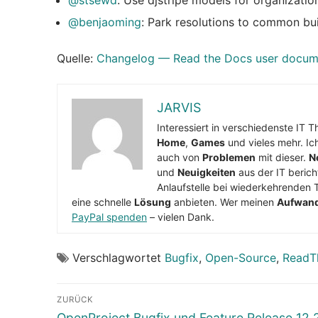
@stsewd
: Use djstripe models for organizatio
@benjaoming
: Park resolutions to common bu
Quelle:
Changelog — Read the Docs user docume
JARVIS
Interessiert in verschiedenste IT 
Home
,
Games
und vieles mehr. Ic
auch von
Problemen
mit dieser.
N
und
Neuigkeiten
aus der IT berich
Anlaufstelle bei wiederkehrenden 
eine schnelle
Lösung
anbieten. Wer meinen
Aufwan
PayPal spenden
– vielen Dank.
Verschlagwortet
Bugfix
,
Open-Source
,
ReadT
Beitragsnavigation
ZURÜCK
Vorheriger
OpenProject Bugfix und Feature Release 12.