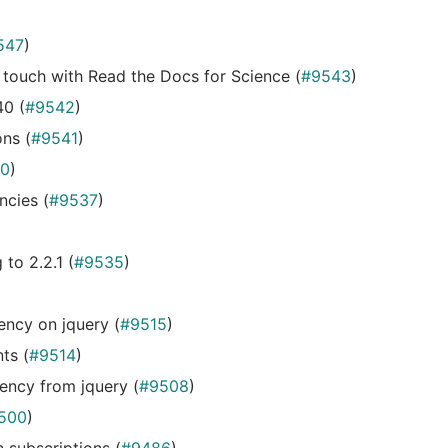
547
)
 touch with Read the Docs for Science (
#9543
)
40 (
#9542
)
ons (
#9541
)
0
)
ncies (
#9537
)
to 2.2.1 (
#9535
)
ncy on jquery (
#9515
)
ts (
#9514
)
ncy from jquery (
#9508
)
500
)