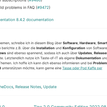
n subscriptions (
#9486
)
ild problems in FAQ (
#9472
)
ntation 8.4.2 documentation
Themen, schreibe ich in diesem Blog über
Software
,
Hardware
,
Smar
h berichte z.B. über die
Installation
und
Konfiguration
von Software
ews
sind ebenso spannend, sodass ich auch über
Updates
,
Release
te. Letztendlich nutze ich Taste-of-IT als eigene
Dokumentation
un
Themen. Ich hoffe ich kann dich ebenso informieren und bei
Proble
d
unterstützen möchte, kann gerne eine
Tasse oder Pod Kaffe per
heDocs
,
Release Notes
,
Update
Nächster
2.0
Tine 2.0 Community Edition 2022.08