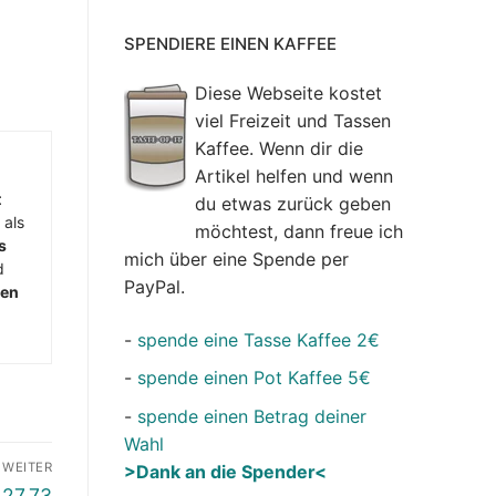
SPENDIERE EINEN KAFFEE
Diese Webseite kostet
viel Freizeit und Tassen
Kaffee. Wenn dir die
Artikel helfen und wenn
t
du etwas zurück geben
 als
möchtest, dann freue ich
s
mich über eine Spende per
d
PayPal.
men
-
spende eine Tasse Kaffee 2€
-
spende einen Pot Kaffee 5€
-
spende einen Betrag deiner
Wahl
WEITER
>Dank an die Spender<
.27.73