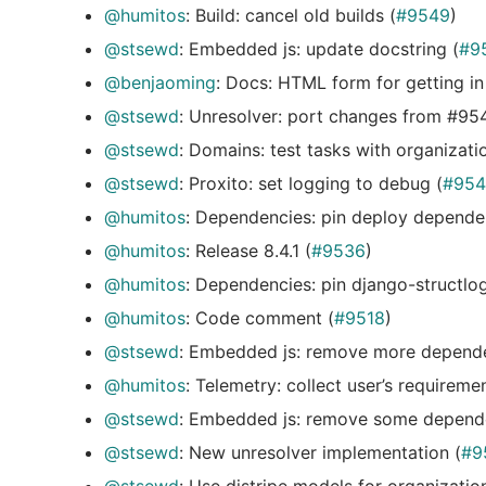
@humitos
: Build: cancel old builds (
#9549
)
@stsewd
: Embedded js: update docstring (
#9
@benjaoming
: Docs: HTML form for getting in
@stsewd
: Unresolver: port changes from #95
@stsewd
: Domains: test tasks with organizati
@stsewd
: Proxito: set logging to debug (
#954
@humitos
: Dependencies: pin deploy depende
@humitos
: Release 8.4.1 (
#9536
)
@humitos
: Dependencies: pin django-structlog 
@humitos
: Code comment (
#9518
)
@stsewd
: Embedded js: remove more depende
@humitos
: Telemetry: collect user’s requiremen
@stsewd
: Embedded js: remove some depende
@stsewd
: New unresolver implementation (
#9