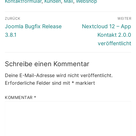
Kontaktformular
,
Kunden
,
Mail
,
Webshop
Beitragsnavigation
ZURÜCK
WEITER
Vorheriger
Nächster
Joomla Bugfix Release
Nextcloud 12 – App
Beitrag:
Beitrag:
3.8.1
Kontakt 2.0.0
veröffentlicht
Schreibe einen Kommentar
Deine E-Mail-Adresse wird nicht veröffentlicht.
Erforderliche Felder sind mit
*
markiert
KOMMENTAR
*