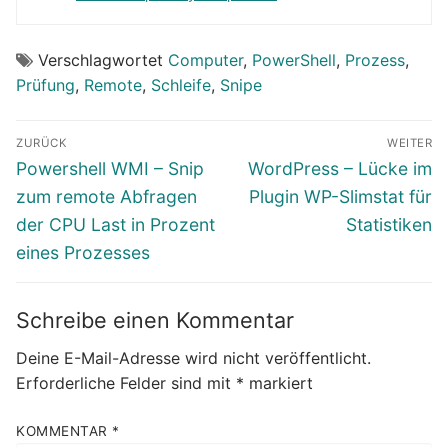
Verschlagwortet
Computer
,
PowerShell
,
Prozess
,
Prüfung
,
Remote
,
Schleife
,
Snipe
Beitragsnavigation
ZURÜCK
WEITER
Vorheriger
Nächster
Powershell WMI – Snip
WordPress – Lücke im
Beitrag:
Beitrag:
zum remote Abfragen
Plugin WP-Slimstat für
der CPU Last in Prozent
Statistiken
eines Prozesses
Schreibe einen Kommentar
Deine E-Mail-Adresse wird nicht veröffentlicht.
Erforderliche Felder sind mit
*
markiert
KOMMENTAR
*