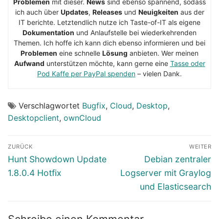
Problemen
mit dieser.
News
sind ebenso spannend, sodass
ich auch über
Updates
,
Releases
und
Neuigkeiten
aus der
IT berichte. Letztendlich nutze ich Taste-of-IT als eigene
Dokumentation
und Anlaufstelle bei wiederkehrenden
Themen. Ich hoffe ich kann dich ebenso informieren und bei
Problemen
eine schnelle
Lösung
anbieten. Wer meinen
Aufwand
unterstützen möchte, kann gerne eine
Tasse oder
Pod Kaffe per PayPal spenden
– vielen Dank.
Verschlagwortet
Bugfix
,
Cloud
,
Desktop
,
Desktopclient
,
ownCloud
Beitragsnavigation
ZURÜCK
WEITER
Vorheriger
Nächster
Hunt Showdown Update
Debian zentraler
Beitrag:
Beitrag:
1.8.0.4 Hotfix
Logserver mit Graylog
und Elasticsearch