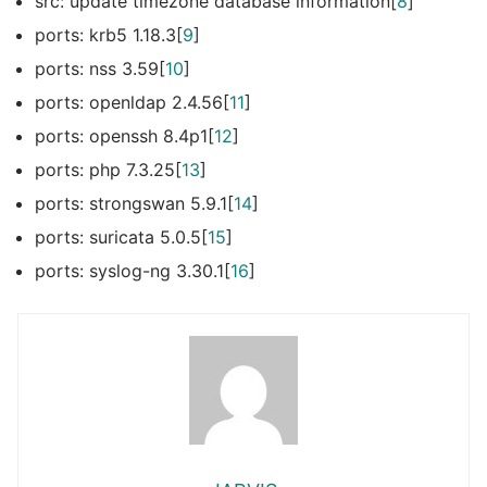
src: update timezone database information[
8
]
ports: krb5 1.18.3[
9
]
ports: nss 3.59[
10
]
ports: openldap 2.4.56[
11
]
ports: openssh 8.4p1[
12
]
ports: php 7.3.25[
13
]
ports: strongswan 5.9.1[
14
]
ports: suricata 5.0.5[
15
]
ports: syslog-ng 3.30.1[
16
]