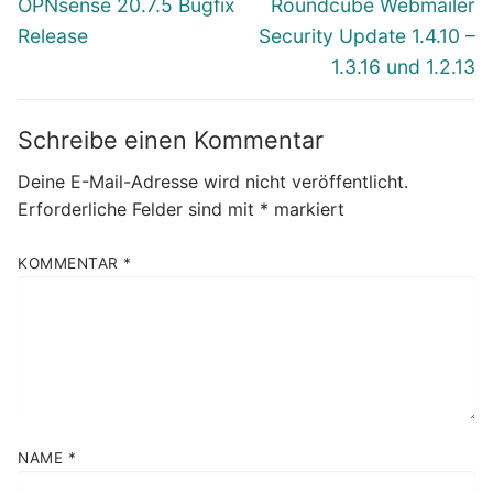
Vorheriger
Nächster
OPNsense 20.7.5 Bugfix
Roundcube Webmailer
Beitrag:
Beitrag:
Release
Security Update 1.4.10 –
1.3.16 und 1.2.13
Schreibe einen Kommentar
Deine E-Mail-Adresse wird nicht veröffentlicht.
Erforderliche Felder sind mit
*
markiert
KOMMENTAR
*
NAME
*