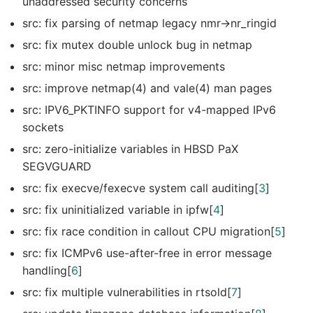
unaddressed security concerns
src: fix parsing of netmap legacy nmr->nr_ringid
src: fix mutex double unlock bug in netmap
src: minor misc netmap improvements
src: improve netmap(4) and vale(4) man pages
src: IPV6_PKTINFO support for v4-mapped IPv6
sockets
src: zero-initialize variables in HBSD PaX
SEGVGUARD
src: fix execve/fexecve system call auditing[
3
]
src: fix uninitialized variable in ipfw[
4
]
src: fix race condition in callout CPU migration[
5
]
src: fix ICMPv6 use-after-free in error message
handling[
6
]
src: fix multiple vulnerabilities in rtsold[
7
]