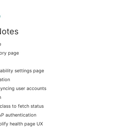
e
Notes
e
tory page
ability settings page
ation
syncing user accounts
n
class to fetch status
AP authentication
plify health page UX