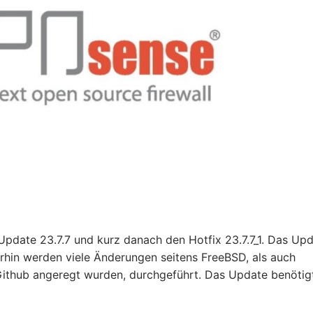
Update 23.7.7 und kurz danach den Hotfix 23.7.7_1. Das Up
terhin werden viele Änderungen seitens FreeBSD, als auch
ithub angeregt wurden, durchgeführt. Das Update benötig