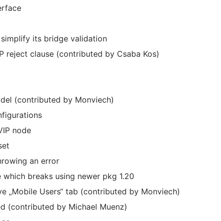
erface
implify its bridge validation
CP reject clause (contributed by Csaba Kos)
odel (contributed by Monviech)
nfigurations
 VIP node
set
throwing an error
e which breaks using newer pkg 1.20
ve „Mobile Users“ tab (contributed by Monviech)
ed (contributed by Michael Muenz)