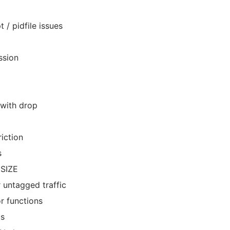
 / pidfile issues
ssion
 with drop
riction
s
ESIZE
r untagged traffic
or functions
us