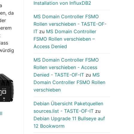
Installation von InfluxDB2
a
ten, da
MS Domain Controller FSMO
der
Rollen verschieben - TASTE-OF-
nserem
IT
zu
MS Domain Controller
t
FSMO Rollen verschieben –
dass
Access Denied
swürdig
MS Domain Controller FSMO
Rollen verschieben - Access
Denied - TASTE-OF-IT
zu
MS
Domain Controller FSMO Rollen
verschieben
Debian Übersicht Paketquellen
sources.list - TASTE-OF-IT
zu
ll
Debian Upgrade 11 Bullseye auf
12 Bookworm