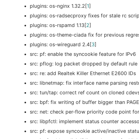
plugins: os-nginx 1.32.2[
1
]
plugins: os-radsecproxy fixes for stale rc script
plugins: os-rspamd 1.13[
2
]
plugins: os-theme-ciada fix for previous regre
plugins: os-wireguard 2.4[
3
]
src: pf: enable the syncookie feature for IPv6
src: pflog: log packet dropped by default rule
src: re: add Realtek Killer Ethernet E2600 IDs
src: libnetmap: fix interface name parsing rest
src: tun/tap: correct ref count on cloned cdev
src: bpf: fix writing of buffer bigger than PAG
src: net: check per-flow priority code point fo
src: libpfctl: implement status counter access
src: pf: expose syncookie active/inactive stat