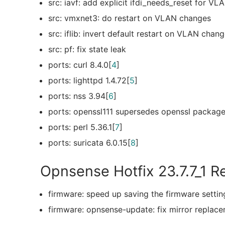
src: iavf: add explicit ifdi_needs_reset for V
src: vmxnet3: do restart on VLAN changes
src: iflib: invert default restart on VLAN chan
src: pf: fix state leak
ports: curl 8.4.0[
4
]
ports: lighttpd 1.4.72[
5
]
ports: nss 3.94[
6
]
ports: openssl111 supersedes openssl packag
ports: perl 5.36.1[
7
]
ports: suricata 6.0.15[
8
]
Opnsense Hotfix 23.7.7_1 R
firmware: speed up saving the firmware settin
firmware: opnsense-update: fix mirror replace