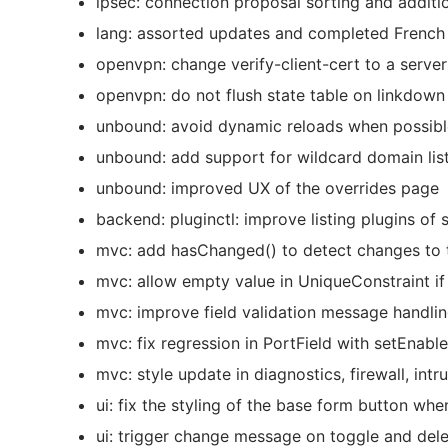
ipsec: connection proposal sorting and additi
lang: assorted updates and completed French 
openvpn: change verify-client-cert to a server 
openvpn: do not flush state table on linkdown
unbound: avoid dynamic reloads when possibl
unbound: add support for wildcard domain lis
unbound: improved UX of the overrides page
backend: pluginctl: improve listing plugins of 
mvc: add hasChanged() to detect changes to t
mvc: allow empty value in UniqueConstraint if 
mvc: improve field validation message handli
mvc: fix regression in PortField with setEnabl
mvc: style update in diagnostics, firewall, int
ui: fix the styling of the base form button whe
ui: trigger change message on toggle and del