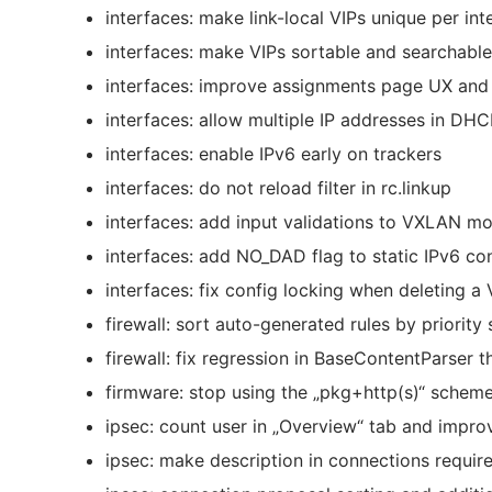
interfaces: make link-local VIPs unique per int
interfaces: make VIPs sortable and searchable
interfaces: improve assignments page UX and s
interfaces: allow multiple IP addresses in DH
interfaces: enable IPv6 early on trackers
interfaces: do not reload filter in rc.linkup
interfaces: add input validations to VXLAN m
interfaces: add NO_DAD flag to static IPv6 co
interfaces: fix config locking when deleting a
firewall: sort auto-generated rules by priority 
firewall: fix regression in BaseContentParser 
firmware: stop using the „pkg+http(s)“ schem
ipsec: count user in „Overview“ tab and impro
ipsec: make description in connections requir