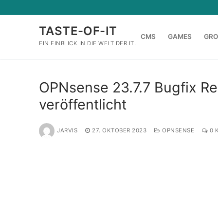
Zum
Inhalt
TASTE-OF-IT
springen
CMS
GAMES
GR
EIN EINBLICK IN DIE WELT DER IT.
OPNsense 23.7.7 Bugfix Rel
veröffentlicht
JARVIS
27. OKTOBER 2023
OPNSENSE
0 