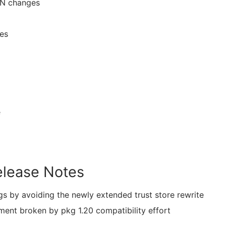
LAN changes
ges
e
elease Notes
gs by avoiding the newly extended trust store rewrite
ment broken by pkg 1.20 compatibility effort